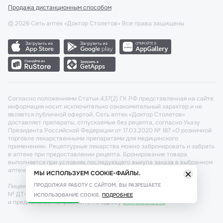
Продажа дистанционным способом
©
2026
Сеть аптек «Доктор Столетов» Все права защищены
Согласно положениями Статьи 437(2) ГК РФ представленная на сайте
информация носит исключительно ознакомительный характер и не
является публичной офертой. Сеть аптек «Доктор Столетов»
доставляет препараты, отпускаемые без рецепта, согласно Указу
Президента Российской Федерации от 17.03.2020 № 187 «О розничной
торговле лекарственными препаратами для медицинского
применения». Рецептурные лекарства можно забронировать и забрать
в аптеке при предоставлении рецепта. Бронирование товара
выполняется при условиях последующего выкупа заказа в выбранном
аптечном пункте.
МЫ ИСПОЛЬЗУЕМ COOKIE-ФАЙЛЫ.
ПРОДОЛЖАЯ РАБОТУ С САЙТОМ, ВЫ РАЗРЕШАЕТЕ
Лицензия №: ЛО-77-02-011340 от 22 декабря 2020г. Разрешение
№ ДТ-77-000421 от 25.10.2021 г. Вопросы по заказам, претензии
ИСПОЛЬЗОВАНИЕ COOKIE.
ПОДРОБНЕЕ
и предложения направляйте по адресу:
cx@stoletov.ru