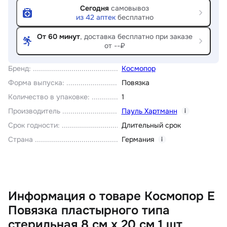
Сегодня
самовывоз
из
42
аптек
бесплатно
От 60 минут
, доставка
бесплатно при заказе
от --₽
Бренд
:
Космопор
Форма выпуска
:
Повязка
Количество в упаковке
:
1
Производитель
Пауль Хартманн
i
Срок годности
:
Длительный срок
Страна
Германия
i
Информация о товаре Космопор Е
Повязка пластырного типа
стерильная 8 см х 20 см 1 шт