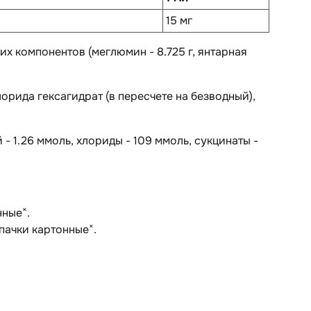
15 мг
их компонентов (меглюмин - 8.725 г, янтарная
лорида гексагидрат (в пересчете на безводный),
 - 1.26 ммоль, хлориды - 109 ммоль, сукцинаты -
×
нные
.
×
 пачки картонные
.