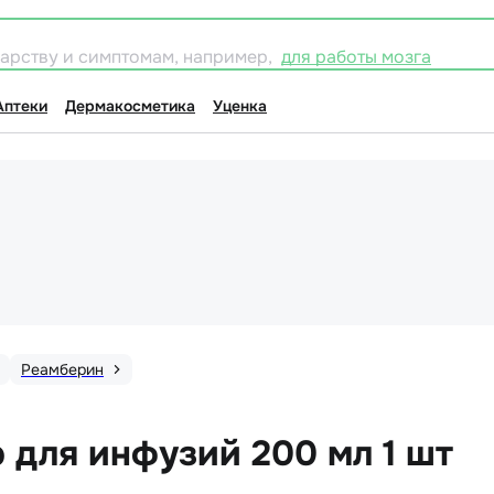
карству и симптомам, например,
для работы мозга
Аптеки
Дермакосметика
Уценка
Реамберин
 для инфузий 200 мл 1 шт