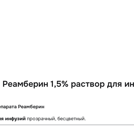
 Реамберин 1,5% раствор для и
епарата Реамберин
ля инфузий
прозрачный, бесцветный.