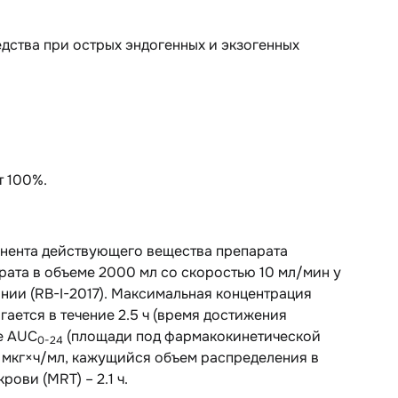
дства при острых эндогенных и экзогенных
т 100%.
онента действующего вещества препарата
рата в объеме 2000 мл со скоростью 10 мл/мин у
ии (RB-I-2017). Максимальная концентрация
гается в течение 2.5 ч (время достижения
ие AUC
(площади под фармакокинетической
0-24
8 мкг×ч/мл, кажущийся объем распределения в
рови (MRT) – 2.1 ч.