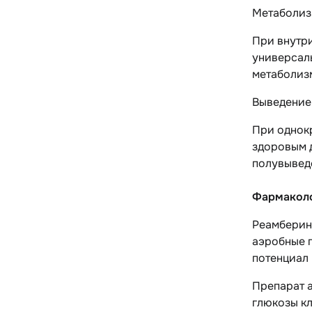
Метаболи
При внутри
универсал
метаболизм
Выведение
При однок
здоровым д
полувывед
Фармаколо
Реамберин
аэробные 
потенциал 
Препарат 
глюкозы кл