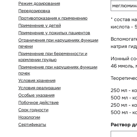
Режим дозирования
меглюмина
Передозировка
Противопоказания к применению
* состав н
Применение у детей
кислота - 5.
Применение у пожилых пациентов
Вспомогат
Ограничения при нарушениях функции
натрия гид
печени
Применение при беременности и
Ионный сос
кормлении грудью
46 ммоль, 
Применение при нарушениях функции
почек
Теоретиче
Условия хранения
Условия реализации
250 мл - к
Особые указания
500 мл - к
Побочное действие
250 мл - к
Срок годности
500 мл - к
Нозологии
Раствор д
Сертификаты