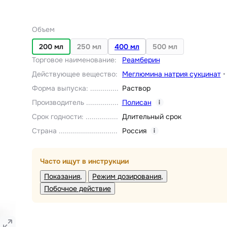
Объем
200 мл
250 мл
400 мл
500 мл
Торговое наименование
:
Реамберин
Действующее вещество
:
Меглюмина натрия сукцинат
Форма выпуска
:
Раствор
Производитель
Полисан
i
Срок годности
:
Длительный срок
Страна
Россия
i
Часто ищут в инструкции
Показания
Режим дозирования
Побочное действие