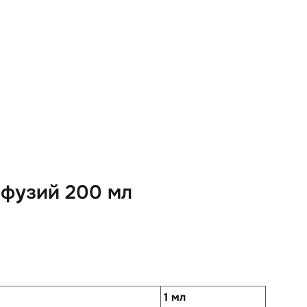
нфузий 200 мл
1 мл