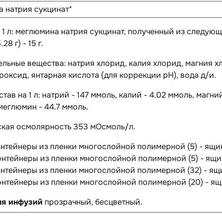
 натрия сукцинат*
а 1 л: меглюмина натрия сукцинат, полученный из следующ
28 г) - 15 г.
ельные вещества
: натрия хлорид, калия хлорид, магния х
роксид, янтарная кислота (для коррекции pH), вода д/и.
тав на 1 л:
натрий - 147 ммоль, калий - 4.02 ммоль, магний
меглюмин - 44.7 ммоль.
ская осмолярность 353 мОсмоль/л.
онтейнеры из пленки многослойной полимерной (5) - ящи
онтейнеры из пленки многослойной полимерной (5) - ящи
онтейнеры из пленки многослойной полимерной (32) - ящ
онтейнеры из пленки многослойной полимерной (20) - ящ
ля инфузий
прозрачный, бесцветный.