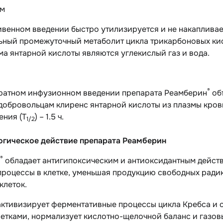
зм
венном введении быстро утилизируется и не накапливает
ьный промежуточный метаболит цикла трикарбоновых кис
а янтарной кислоты являются углекислый газ и вода.
®
ратном инфузионном введении препарата Реамберин
об
обровольцам клиренс янтарной кислоты из плазмы крови
ения (T
) – 1.5 ч.
1/2
гическое действие препарата Реамберин
®
обладает антигипоксическим и антиоксидантным дейст
процессы в клетке, уменьшая продукцию свободных ради
клеток.
активизирует ферментативные процессы цикла Кребса и 
етками, нормализует кислотно-щелочной баланс и газов