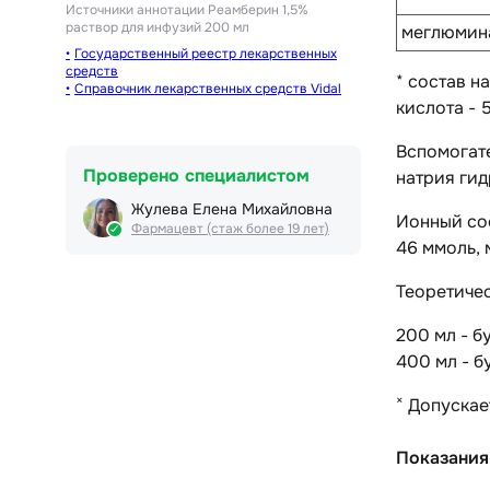
Источники аннотации
Реамберин 1,5%
раствор для инфузий 200 мл
меглюмина
Государственный реестр лекарственных
средств
* состав н
Справочник лекарственных средств Vidal
кислота - 5.
Вспомогат
Проверено специалистом
натрия гид
Жулева Елена Михайловна
Ионный сос
Фармацевт (стаж более 19 лет)
46 ммоль, 
Теоретиче
200 мл - б
400 мл - б
×
Допускает
Показания