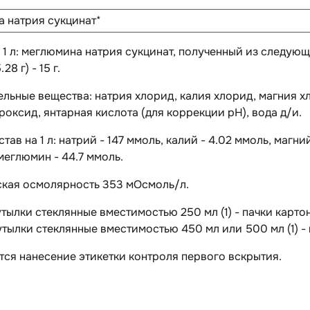
 натрия сукцинат*
а 1 л: меглюмина натрия сукцинат, полученный из следующ
28 г) - 15 г.
ельные вещества
: натрия хлорид, калия хлорид, магния х
роксид, янтарная кислота (для коррекции pH), вода д/и.
тав на 1 л:
натрий - 147 ммоль, калий - 4.02 ммоль, магний
меглюмин - 44.7 ммоль.
ская осмолярность 353 мОсмоль/л.
утылки стеклянные вместимостью 250 мл (1) - пачки карто
утылки стеклянные вместимостью 450 мл или 500 мл (1) -
ся нанесение этикетки контроля первого вскрытия.