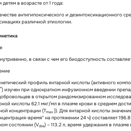
 детям в возрасте от 1 года:
качестве антигипоксического и дезинтоксикационного сре
сикациях различной этиологии.
инетика
е
нутривенно, в связи с чем его биодоступность составляе
ение
нетический профиль янтарной кислоты (активного комп
®
) изучен при однократном инфузионном введении препа
добровольцев в открытом рандомизированном исследован
арной кислоты 62.1 мкг/мл в плазме крови в среднем дости
ной концентрации (T
)). Для янтарной кислоты значен
max
нцентрация-время" на протяжении 24 ч) составляет 196.
ном состоянии (V
) – 113.2 л, время удержания в плазме к
dss