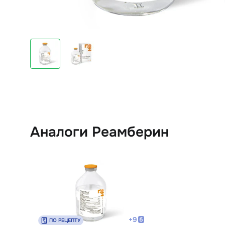
Аналоги Реамберин
+
9
ПО РЕЦЕПТУ