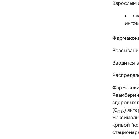
Взрослым и
в 
инток
Фармакок
Всасывани
Вводится в
Распредел
Фармакоки
Реамберин
здоровых 
(C
) янт
max
максималь
кривой "ко
стационар