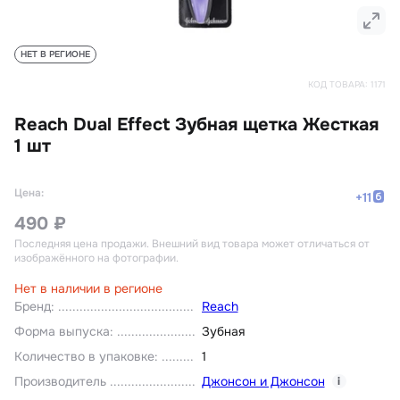
НЕТ В РЕГИОНЕ
КОД ТОВАРА:
1171
Reach Dual Effect Зубная щетка Жесткая
1 шт
Цена:
+
11
490 ₽
Последняя цена продажи
. Внешний вид товара может отличаться от
изображённого на фотографии.
Нет в наличии в регионе
Бренд
:
Reach
Форма выпуска
:
Зубная
Количество в упаковке
:
1
Производитель
Джонсон и Джонсон
i