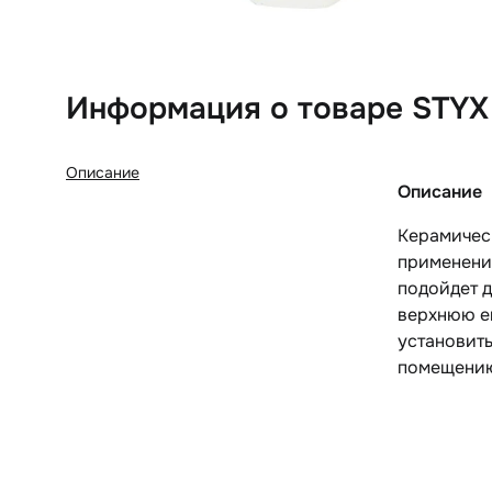
Информация о товаре STYX
Описание
Описание
Керамичес
применени
подойдет д
верхнюю е
установит
помещению