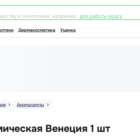
карству и симптомам, например,
для работы мозга
Аптеки
Дермакосметика
Уценка
пия
Аромалампы
ическая Венеция 1 шт