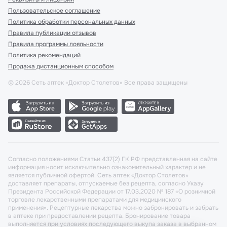
Пользовательское соглашение
Политика обработки персональных данных
Правила публикации отзывов
Правила программы лояльности
Политика рекомендаций
Продажа дистанционным способом
©
2026
Сеть аптек «Доктор Столетов» Все права защищены
Согласно положениями Статьи 437(2) ГК РФ представленная на сайте
информация носит исключительно ознакомительный характер и не
является публичной офертой. Сеть аптек «Доктор Столетов»
доставляет препараты, отпускаемые без рецепта, согласно Указу
Президента Российской Федерации от 17.03.2020 № 187 «О розничной
торговле лекарственными препаратами для медицинского
применения». Рецептурные лекарства можно забронировать и забрать
в аптеке при предоставлении рецепта. Бронирование товара
выполняется при условиях последующего выкупа заказа в выбранном