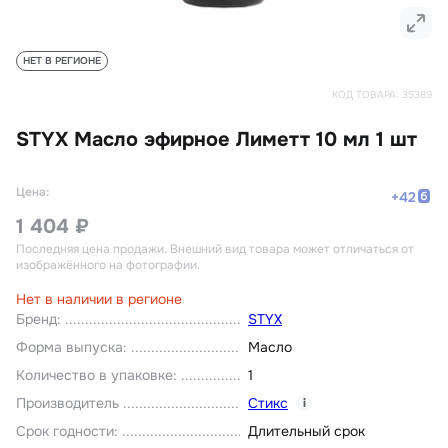
НЕТ В РЕГИОНЕ
КОД ТОВАРА:
35389
STYX Масло эфирное Лиметт 10 мл 1 шт
Цена:
+
42
1 404 ₽
Последняя цена продажи
. Внешний вид товара может отличаться от
изображённого на фотографии.
Нет в наличии в регионе
Бренд
:
STYX
Форма выпуска
:
Масло
Количество в упаковке
:
1
Производитель
Стикс
i
Срок годности
:
Длительный срок