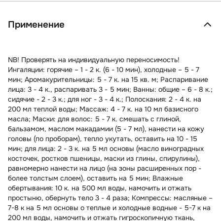
Применение
NB! Проверять на индивидуальную переносимость!
Ингаляции: горячие – 1 - 2 к. (6 - 10 мин), холодные – 5 - 7
мин; Аромакурительницы: 5 - 7 к. на 15 кв. м; Распаривание
лица: 3 - 4 к., распаривать 3 - 5 мин; Ванны: общие – 6 - 8 к.;
сидячие - 2 - 3 к.; для ног - 3 - 4 к.; Полоскания: 2 - 4 к. на
200 мл теплой воды; Массаж: 4 - 7 к. на 10 мл базисного
масла; Маски: для волос: 5 - 7 к. смешать с глиной,
бальзамом, маслом макадамии (5 - 7 мл), нанести на кожу
головы (по проборам), тепло укутать, оставить на 10 - 15
мин; для лица: 2 - 3 к. на 5 мл основы (масло виноградных
косточек, ростков пшеницы, маски из глины, спирулины),
равномерно нанести на лицо (на зоны расширенных пор -
более толстым слоем), оставить на 5 мин; Влажные
обертывания: 10 к. на 500 мл воды, намочить и отжать
простыню, обернуть тело 3 - 4 раза; Компрессы: масляные –
7-8 к на 5 мл основы o теплые и холодные водные - 5-7 к на
200 мл воды, намочить и отжать гигроскопичную ткань,