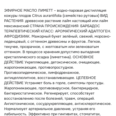
ЭФИРНОЕ МАСЛО ЛИМЕТТ – водно-паровая дистилляция
кожуры плодов Citrus aurantifolia (семейство рутовых) ВИД
РАСТЕНИЯ: древесное растение лайм настоящий или лайм
мексиканский СТРАНА ПРОИСХОЖДЕНИЯ: БАРБАДОС
ТЕРАПЕВТИЧЕСКИЙ КЛАСС: АРОМАТИЧЕСКИЙ АДАПТОГЕН.
АФРОДИЗИАК. Мажорный букет зелёный, свежий, морозно-
леденцовый, с оттенком древесины и фруктов. Легкое,
текучее, прозрачное, с желтоватым или зеленоватым
оттенком. В процессе хранения допустимо выпадение
кристаллического осадка (лиметтина). ОСНОВНОЕ
ДЕЙСТВИЕ Укрепляющее, детоксическое, очищающее,
жаропонижающее, противопростудное.
Противоэпидемическое, лимфодренажное,
антицеллюлитное, восстанавливающее. ЦЕЛЕБНОЕ
ДЕЙСТВИЕ Устраняет боль в горле, симптомы простуды.
Жаропонижающее, противовирусное, бактерицидное,
бактериостатическое. Регенерирует, способствует
восстановлению после болезней, травм, операций.
Ангиотоническое, сосудоукрепляющее, антисклеротическое.
Нормализует артериальное давление, устраняя его
лабильность. Эффективно при гингивитах, стоматитах,