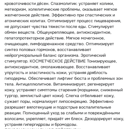
кровоточивости дёсен. Спазмолитик: устраняет колики,
метеоризм, холелитические проблемы, оказывает мягкое
желчегонное действие. Эффективно при спастических и
атонических колитах. Оптимизирует процесс пищеварения,
не допускает чувства тяжести после еды. Стимулирует
обмен веществ. Общеукрепляющее, антиоксидантное,
гепатопротекторное действие. Мягкое мочегонное,
очищающее, лимфодренажное средство. Оптимизирует
синтез половых гормонов, восстанавливает
нейрогуморальный баланс организма. Эротический
стимулятор. КОСМЕТЧЕСКОЕ ДЕЙСТВИЕ Тонизирующее,
антиоксидантное, омолаживающее. Восстанавливает
упругость и эластичность кожи, устраняя дряблость
гиподермы. Обеспечивает лифтинг бюста и проблемных зон
тела. Антицеллюлитное. Витаминизирует, регенерирует
кожу, устраняет симптомы старения (морщинки, сниженный
тургор, землистый цвет кожи). Слегка отбеливает кожу,
сужает поры, нормализует липосекрецию. Эффективно
разрешает вялотекущие и подострые воспалительные
реакции. Полноценный уход за слабыми и повреждёнными
волосами, укрепляет, придаёт им блеск. Дезодорирует кожу,
устраняя гипергидрозы и бромодозы.