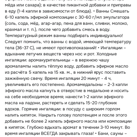
мёда или сахара); в качестве пикантной добавки и приправы
в еду (1-4 капли в зависимости от блюда). • Ванны Смешать
6-10 капель эфирной композиции с 30-60 г/мл эмульгатора
(соль, сода, мёд, агар-агар, пена для ванн, сливки, молоко,
крахмал и т. п.), после чего добавить смесь в воду.
Температурный режим ванны подбирать индивидуально!
Следует помнить, что ванны с водой, имеющей температуру
тела (36-37 С), не имеют противопоказаний! • Ингаляции –
вдыхание летучих веществ через нос и рот. Холодные
ингаляции: аромакурительницы – в верхнюю чашу
аромалампы налить тёплую воду, добавить эфирное масло
из расчёта 5 капель на 15 кв. м., в нижний ярус поставить
зажжённую свечу. Время ингаляции 20 минут - 4 ч,
увеличивать его постепенно. Аромамедальоны – 2-3 капли
эфирного масла капнуть в отверстие в медальоне и носить
на себе необходимое время; нанести 1-2 капли эфирного
масла на ладони, растереть и сделать 15-20 глубоких
вдохов. Горячие ингаляции: в посуду с широким горлом
налить кипяток. Накрыть голову полотенцем и после этого
добавить не более 2 капель эфирного масла или композиции
в кипяток. Глубоко вдыхать аромат в течении 3-10 минут. Во
время ингаляции ВСЕГДА закрывать глаза! • Бани, сауны –