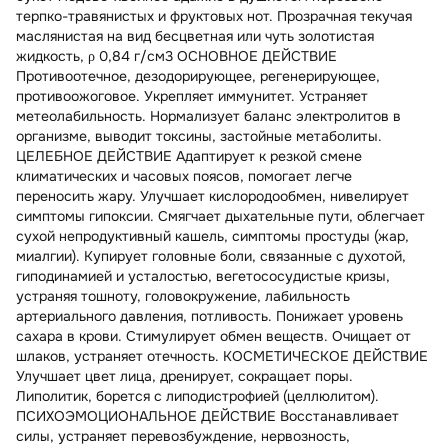
терпко-травянистых и фруктовых нот. Прозрачная текучая
маслянистая на вид бесцветная или чуть золотистая
жидкость, ρ 0,84 г/см3 ОСНОВНОЕ ДЕЙСТВИЕ
Противоотечное, дезодорирующее, регенерирующее,
противоожоговое. Укрепляет иммунитет. Устраняет
метеолабильность. Нормализует баланс электролитов в
организме, выводит токсины, застойные метаболиты.
ЦЕЛЕБНОЕ ДЕЙСТВИЕ Адаптирует к резкой смене
климатических и часовых поясов, помогает легче
переносить жару. Улучшает кислородообмен, нивелирует
симптомы гипоксии. Смягчает дыхательные пути, облегчает
сухой непродуктивный кашель, симптомы простуды (жар,
миалгии). Купирует головные боли, связанные с духотой,
гиподинамией и усталостью, вегетососудистые кризы,
устраняя тошноту, головокружение, лабильность
артериального давления, потливость. Понижает уровень
сахара в крови. Стимулирует обмен веществ. Очищает от
шлаков, устраняет отечность. КОСМЕТИЧЕСКОЕ ДЕЙСТВИЕ
Улучшает цвет лица, дренирует, сокращает поры.
Липолитик, борется с липодистрофией (целлюлитом).
ПСИХОЭМОЦИОНАЛЬНОЕ ДЕЙСТВИЕ Восстанавливает
силы, устраняет перевозбуждение, нервозность,