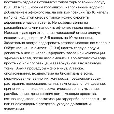
поставить рядом с источником тепла термостойкий сосуд
(50-100 мл) с широким горлышком, наполненный водой с
добавлением эфирного масла или композиции (до 10 капель
на 15 кв. м.), этой смесью также можно окропить
деревянные лавки и стены. Непосредственно на
раскалённые камни наносить эфирные масла нельзя! •
Массаж – для приготовления массажной смеси следует
исходить из дозировки 3-5 капель на 10 мл основы.
Желательно всегда подогревать готовое массажное масло. •
Обёртывания – в ёмкость (2-3 л) налить тёплую воду и
добавить в неё 15 капель эфирного масла или композиции
эфирных масел, после чего смочить в ароматической воде
простыню или полотенце, и завернуть себя во влажную
ткань. Время процедуры – 2-5 минут. А также:
ополаскивания, воздействие на биоактивные зоны,
клизмирование, ванночки, компрессы, рефлексомассаж,
растирания, полоскания, капли, тампонада, спринцевание,
примочки, аппликации, ароматическая соль, умывание,
расчёсывание, дезинфекция дома, моющие средства,
пятновыводители, ароматизация гардероба, репеллентные
или инсектицидные средства, уход за домашними
животными.