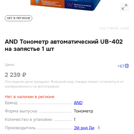
НЕТ В РЕГИОНЕ
КОД ТОВАРА:
23463
AND Тонометр автоматический UB-402
на запястье 1 шт
Цена:
+
67
2 239 ₽
Последняя цена продажи
. Внешний вид товара может отличаться от
изображённого на фотографии.
Нет в наличии в регионе
Бренд
:
AND
Форма выпуска
:
Тонометр
Количество в упаковке
:
1
Производитель
Эй энд Ди
i