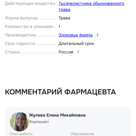
Действующее вещество
:
Тысячелистника обыкновенного
трава
Форма выпуска
:
Трава
Количество в упаковке
:
1
Производитель
Здоровье фирма
i
Срок годности
:
Длительный срок
Страна
Россия
i
КОММЕНТАРИЙ ФАРМАЦЕВТА
Жулева Елена Михайловна
Фармацевт
Опыт работы
Образование