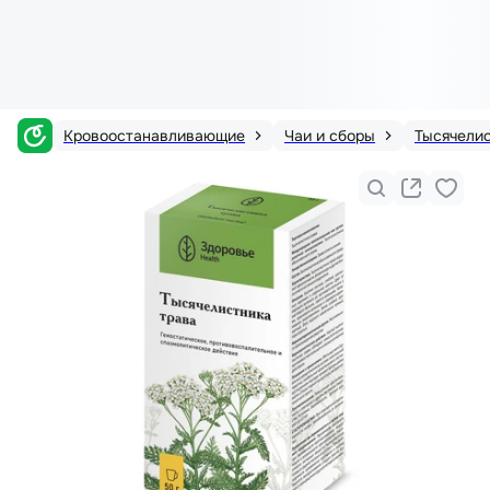
Кровоостанавливающие
Чаи и сборы
Тысячели