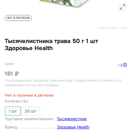
НЕТ В РЕГИОНЕ
КОД ТОВАРА:
37463
Тысячелистника трава 50 г 1 шт
Здоровье Health
Цена:
+
4
161 ₽
Последняя цена продажи
. Внешний вид товара может отличаться от
изображённого на фотографии.
Нет в наличии в регионе
Количество
1 шт
20 шт
Торговое наименование
:
Тысячелистник
Бренд
:
Здоровье Health