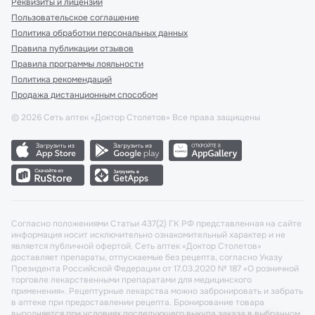
Реквизиты и лицензии
Пользовательское соглашение
Политика обработки персональных данных
Правила публикации отзывов
Правила программы лояльности
Политика рекомендаций
Продажа дистанционным способом
©
2026
Сеть аптек «Доктор Столетов» Все права защищены
Согласно положениями Статьи 437(2) ГК РФ представленная на сайте
информация носит исключительно ознакомительный характер и не
является публичной офертой. Сеть аптек «Доктор Столетов»
доставляет препараты, отпускаемые без рецепта, согласно Указу
Президента Российской Федерации от 17.03.2020 № 187 «О розничной
торговле лекарственными препаратами для медицинского
применения». Рецептурные лекарства можно забронировать и забрать
в аптеке при предоставлении рецепта. Бронирование товара
выполняется при условиях последующего выкупа заказа в выбранном