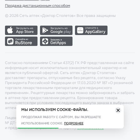
Продажа дистанционным способом
©
2026
Сеть аптек «Доктор Столетов» Все права защищены
Согласно положениями Статьи 437(2) ГК РФ представленная на сайте
информация носит исключительно ознакомительный характер и не
является публичной офертой. Сеть аптек «Доктор Столетов»
доставляет препараты, отпускаемые без рецепта, согласно Указу
Президента Российской Федерации от 17.03.2020 № 187 «О розничной
торговле лекарственными препаратами для медицинского
применения». Рецептурные лекарства можно забронировать и забрать
в аптеке при предоставлении рецепта. Бронирование товара
выполняется при условиях последующего выкупа заказа в выбранном
аптечном пункте.
МЫ ИСПОЛЬЗУЕМ COOKIE-ФАЙЛЫ.
ПРОДОЛЖАЯ РАБОТУ С САЙТОМ, ВЫ РАЗРЕШАЕТЕ
Лицензия №: ЛО-77-02-011340 от 22 декабря 2020г. Разрешение
№ ДТ-77-000421 от 25.10.2021 г. Вопросы по заказам, претензии
ИСПОЛЬЗОВАНИЕ COOKIE.
ПОДРОБНЕЕ
и предложения направляйте по адресу:
cx@stoletov.ru