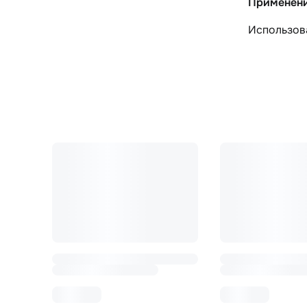
Применен
Использова