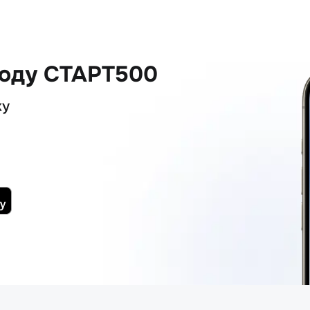
коду СТАРТ500
ку