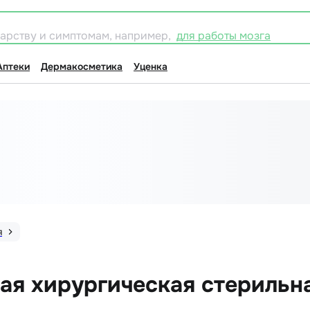
карству и симптомам, например,
для работы мозга
Аптеки
Дермакосметика
Уценка
я
ая хирургическая стерильн