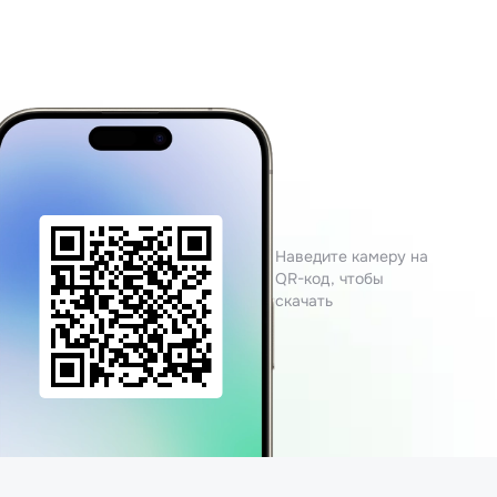
Наведите камеру на
QR-код, чтобы
скачать