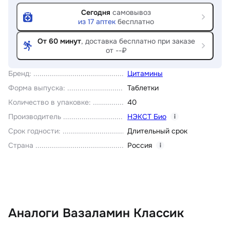
Сегодня
самовывоз
из
17
аптек
бесплатно
От 60 минут
, доставка
бесплатно при заказе
от --₽
Бренд
:
Цитамины
Форма выпуска
:
Таблетки
Количество в упаковке
:
40
Производитель
НЭКСТ Био
i
Срок годности
:
Длительный срок
Страна
Россия
i
Аналоги Вазаламин Классик