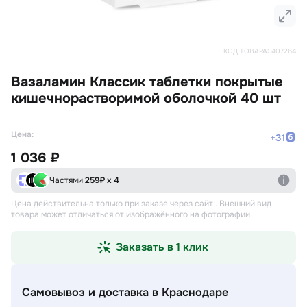
КОД ТОВАРА:
407264
Вазаламин Классик таблетки покрытые
кишечнорастворимой оболочкой 40 шт
Цена:
+
31
1 036 ₽
Частями
259
₽ х 4
Цена действительна только при заказе через сайт.
. Внешний вид
товара может отличаться от изображённого на фотографии.
Заказать в 1 клик
Самовывоз и доставка
в Краснодаре