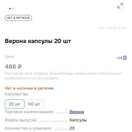
НЕТ В РЕГИОНЕ
КОД ТОВАРА:
24982
Верона капсулы 20 шт
Цена:
+
14
486 ₽
Последняя цена продажи
. Внешний вид товара может отличаться от
изображённого на фотографии.
Нет в наличии в регионе
Количество
20 шт
60 шт
Торговое наименование
:
Верона
Форма выпуска
:
Капсулы
Количество в упаковке
:
20