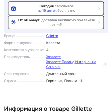
Сегодня
самовывоз
из
19
аптек
бесплатно
От 60 минут
, доставка
бесплатно при заказе
от --₽
Бренд
:
Gillette
Форма выпуска
:
Кассета
Количество в упаковке
:
4
Производитель
Жиллетт
,
Жиллетт Поланд Интернешнл
i
Сп.з.о.о.
Срок годности
:
Длительный срок
Страна
Германия
,
Польша
i
Информация о товаре Gillette