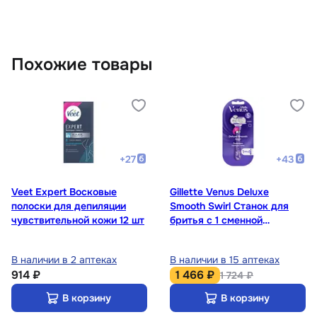
Похожие товары
+
27
+
43
Veet Expert Восковые
Gillette Venus Deluxe
полоски для депиляции
Smooth Swirl Станок для
чувствительной кожи 12 шт
бритья с 1 сменной
кассетой
В наличии в 2 аптеках
В наличии в 15 аптеках
914 ₽
1 466 ₽
1 724 ₽
В корзину
В корзину