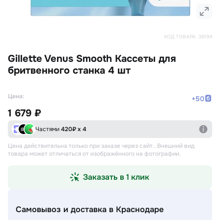
КОД ТОВАРА:
38194
Gillette Venus Smooth Кассеты для
бритвенного станка 4 шт
Цена:
+
50
1 679 ₽
Частями
420
₽ х 4
Цена действительна только при заказе через сайт.
. Внешний вид
товара может отличаться от изображённого на фотографии.
Заказать в 1 клик
Самовывоз и доставка
в Краснодаре