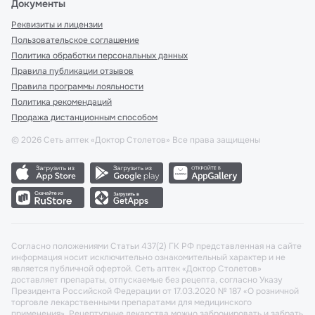
Документы
Реквизиты и лицензии
Пользовательское соглашение
Политика обработки персональных данных
Правила публикации отзывов
Правила программы лояльности
Политика рекомендаций
Продажа дистанционным способом
©
2026
Сеть аптек «Доктор Столетов» Все права защищены
Согласно положениями Статьи 437(2) ГК РФ представленная на сайте
информация носит исключительно ознакомительный характер и не
является публичной офертой. Сеть аптек «Доктор Столетов»
доставляет препараты, отпускаемые без рецепта, согласно Указу
Президента Российской Федерации от 17.03.2020 № 187 «О розничной
торговле лекарственными препаратами для медицинского
применения». Рецептурные лекарства можно забронировать и забрать