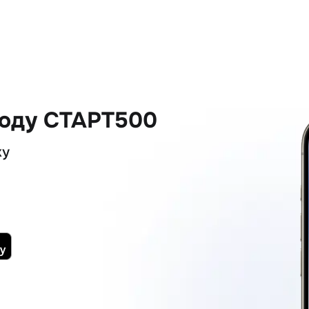
коду СТАРТ500
ку