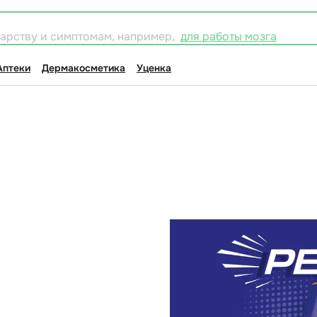
карству и симптомам, например,
для работы мозга
Аптеки
Дермакосметика
Уценка