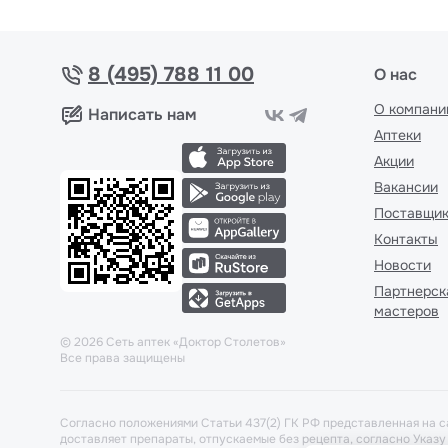
8 (495) 788 11 00
О нас
О компани
Написать нам
Аптеки
Акции
Вакансии
Поставщи
Контакты
Новости
Партнерск
мастеров
©
2026
Сеть аптек «Доктор Столетов»
Все права защищены
Согласно положениями Статьи 437(2) ГК РФ представленная на с
доставляет препараты, отпускаемые без рецепта, согласно Указ