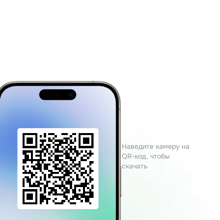
Наведите камеру на
QR-код, чтобы
скачать