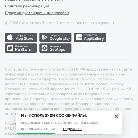
Политика рекомендаций
Продажа дистанционным способом
©
2026
Сеть аптек «Доктор Столетов» Все права защищены
Согласно положениями Статьи 437(2) ГК РФ представленная на сайте
информация носит исключительно ознакомительный характер и не
является публичной офертой. Сеть аптек «Доктор Столетов»
доставляет препараты, отпускаемые без рецепта, согласно Указу
Президента Российской Федерации от 17.03.2020 № 187 «О розничной
торговле лекарственными препаратами для медицинского
применения». Рецептурные лекарства можно забронировать и забрать
в аптеке при предоставлении рецепта. Бронирование товара
выполняется при условиях последующего выкупа заказа в выбранном
аптечном пункте.
МЫ ИСПОЛЬЗУЕМ COOKIE-ФАЙЛЫ.
ПРОДОЛЖАЯ РАБОТУ С САЙТОМ, ВЫ РАЗРЕШАЕТЕ
Лицензия №: ЛО-77-02-011340 от 22 декабря 2020г. Разрешение
№ ДТ-77-000421 от 25.10.2021 г. Вопросы по заказам, претензии
ИСПОЛЬЗОВАНИЕ COOKIE.
ПОДРОБНЕЕ
и предложения направляйте по адресу:
cx@stoletov.ru