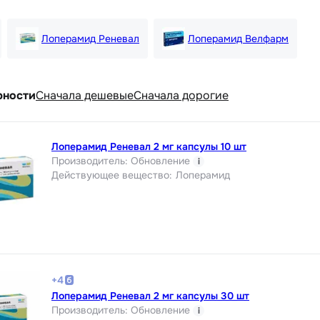
Лоперамид Реневал
Лоперамид Велфарм
рности
Cначала дешевые
Cначала дорогие
Лоперамид Реневал 2 мг капсулы 10 шт
Производитель
:
Обновление
i
Действующее вещество
:
Лоперамид
+
4
Лоперамид Реневал 2 мг капсулы 30 шт
Производитель
:
Обновление
i