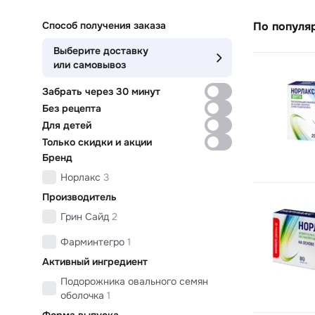
Способ получения заказа
По популя
Выберите доставку
или самовывоз
Забрать через 30 минут
Без рецепта
Для детей
Только скидки и акции
Бренд
Норлакс
3
Производитель
Грин Сайд
2
Фарминтегро
1
Активный ингредиент
Подорожника овального семян
оболочка
1
Форма выпуска