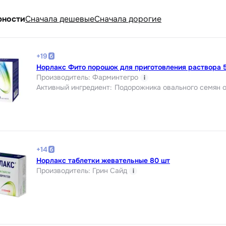
рности
Cначала дешевые
Cначала дорогие
+
19
Норлакс Фито порошок для приготовления раствора 5
Производитель
:
Фарминтегро
i
Активный ингредиент
:
Подорожника овального семян 
+
14
Норлакс таблетки жевательные 80 шт
Производитель
:
Грин Сайд
i