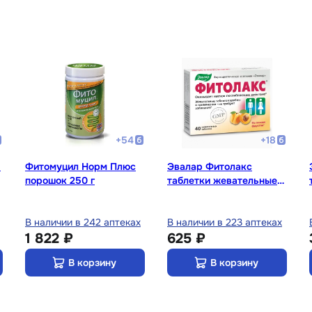
+
54
+
18
я
Фитомуцил Норм Плюс
Эвалар Фитолакс
порошок 250 г
таблетки жевательные
40 шт
В наличии в 242 аптеках
В наличии в 223 аптеках
1 822 ₽
625 ₽
В корзину
В корзину