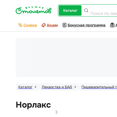
каталог
Поиск по ле
Скидки
Акции
Бонусная программа
Каталог
Лекарства и БАД
Пищеварительный т
Норлакс
3