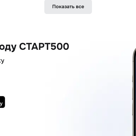
Показать все
коду СТАРТ500
ку