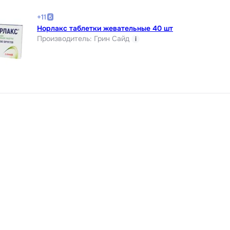
+
11
Норлакс таблетки жевательные 40 шт
Производитель
:
Грин Сайд
i