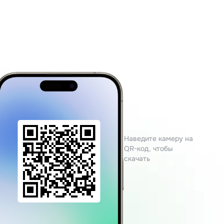
Наведите камеру на
QR-код, чтобы
скачать