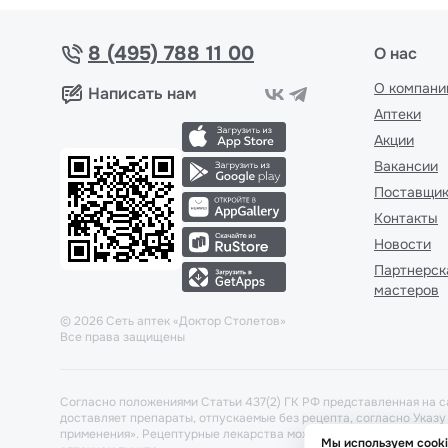
8 (495) 788 11 00
О нас
О компани
Написать нам
Аптеки
Акции
Вакансии
Поставщи
Контакты
Новости
Партнерск
мастеров
©
2026
Сеть аптек «Доктор Столетов»
Все права защищены
Согласно положениями Статьи 437(2) ГК РФ представленная на с
доставляет препараты, отпускаемые без рецепта, согласно Указ
применения». Рецептурные лекарства можно забронировать и заб
Мы используем cook