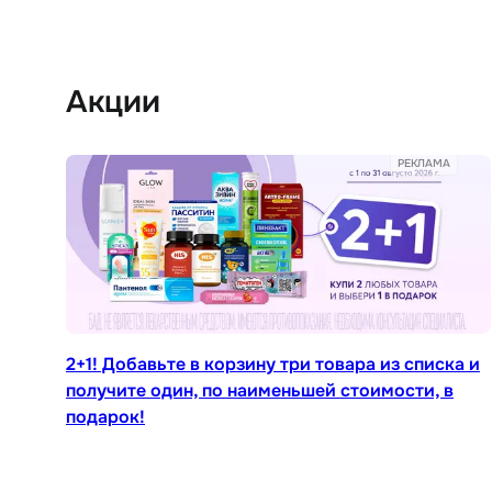
Акции
РЕКЛАМА
2+1! Добавьте в корзину три товара из списка и
получите один, по наименьшей стоимости, в
подарок!