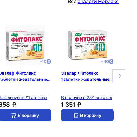
Все
аналоги Норлакс
+
10
+
40
Эвалар Фитолакс
Эвалар Фитолакс
Фитом
таблетки жевательные
таблетки жевательные
порош
20 шт
100 шт
В наличии в 211 аптеках
В наличии в 234 аптеках
В нали
358 ₽
1 351 ₽
1 38
В корзину
В корзину