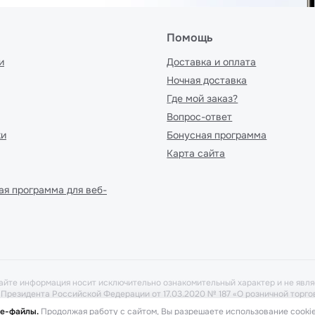
Помощь
и
Доставка и оплата
Ночная доставка
Где мой заказ?
Вопрос-ответ
ки
Бонусная программа
Карта сайта
ая программа для веб-
айте информация носит исключительно ознакомительный характер и не явля
у Президента Российской Федерации от 17.03.2020 № 187 «О розничной тор
рать в аптеке при предоставлении рецепта. Бронирование товара выполня
ie-файлы.
Продолжая работу с сайтом, Вы разрешаете использование cookie