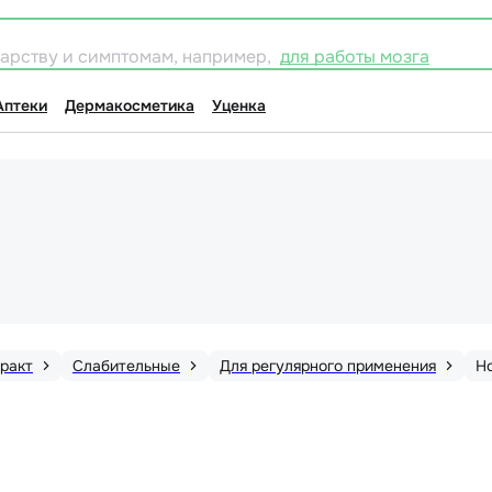
карству и симптомам, например,
для работы мозга
Аптеки
Дермакосметика
Уценка
ракт
Слабительные
Для регулярного применения
Н