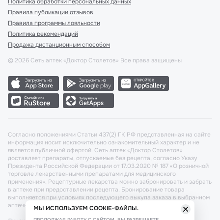
Политика обработки персональных данных
Правила публикации отзывов
Правила программы лояльности
Политика рекомендаций
Продажа дистанционным способом
©
2026
Сеть аптек «Доктор Столетов» Все права защищены
Согласно положениями Статьи 437(2) ГК РФ представленная на сайте
информация носит исключительно ознакомительный характер и не
является публичной офертой. Сеть аптек «Доктор Столетов»
доставляет препараты, отпускаемые без рецепта, согласно Указу
Президента Российской Федерации от 17.03.2020 № 187 «О розничной
торговле лекарственными препаратами для медицинского
применения». Рецептурные лекарства можно забронировать и забрать
в аптеке при предоставлении рецепта. Бронирование товара
выполняется при условиях последующего выкупа заказа в выбранном
аптечном пункте.
МЫ ИСПОЛЬЗУЕМ COOKIE-ФАЙЛЫ.
ПРОДОЛЖАЯ РАБОТУ С САЙТОМ, ВЫ РАЗРЕШАЕТЕ