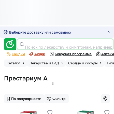
Выберите доставку или самовывоз
Поиск по лекарству и симптомам, например
Скидки
Акции
Бонусная программа
Аптеки
Каталог
Лекарства и БАД
Сердце и сосуды
Гип
Престариум А
3
По популярности
Фильтр