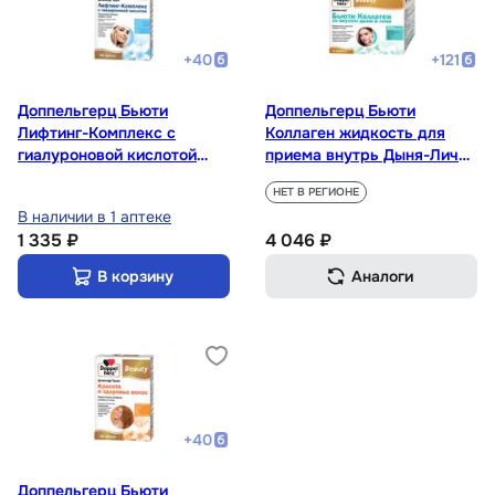
+
40
+
121
Доппельгерц Бьюти
Доппельгерц Бьюти
Лифтинг-Комплекс с
Коллаген жидкость для
гиалуроновой кислотой
приема внутрь Дыня-Личи
капсулы 30 шт
25 мл 30 шт
НЕТ В РЕГИОНЕ
В наличии в 1 аптеке
1 335 ₽
4 046 ₽
В корзину
Аналоги
+
40
Доппельгерц Бьюти