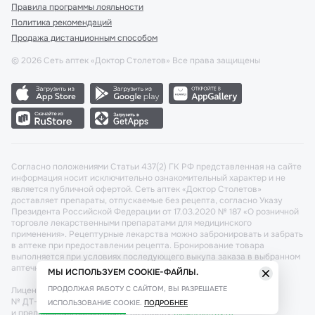
Правила программы лояльности
Политика рекомендаций
Продажа дистанционным способом
©
2026
Сеть аптек «Доктор Столетов» Все права защищены
Согласно положениями Статьи 437(2) ГК РФ представленная на сайте
информация носит исключительно ознакомительный характер и не
является публичной офертой. Сеть аптек «Доктор Столетов»
доставляет препараты, отпускаемые без рецепта, согласно Указу
Президента Российской Федерации от 17.03.2020 № 187 «О розничной
торговле лекарственными препаратами для медицинского
применения». Рецептурные лекарства можно забронировать и забрать
в аптеке при предоставлении рецепта. Бронирование товара
выполняется при условиях последующего выкупа заказа в выбранном
аптечном пункте.
МЫ ИСПОЛЬЗУЕМ COOKIE-ФАЙЛЫ.
ПРОДОЛЖАЯ РАБОТУ С САЙТОМ, ВЫ РАЗРЕШАЕТЕ
Лицензия №: ЛО-77-02-011340 от 22 декабря 2020г. Разрешение
№ ДТ-77-000421 от 25.10.2021 г. Вопросы по заказам, претензии
ИСПОЛЬЗОВАНИЕ COOKIE.
ПОДРОБНЕЕ
и предложения направляйте по адресу:
cx@stoletov.ru