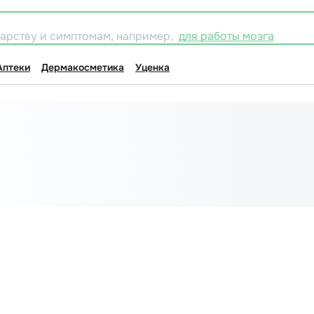
карству и симптомам, например,
для работы мозга
Аптеки
Дермакосметика
Уценка