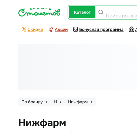
каталог
Поиск по ле
Скидки
Акции
Бонусная программа
По бренду
Н
Нижфарм
Нижфарм
1