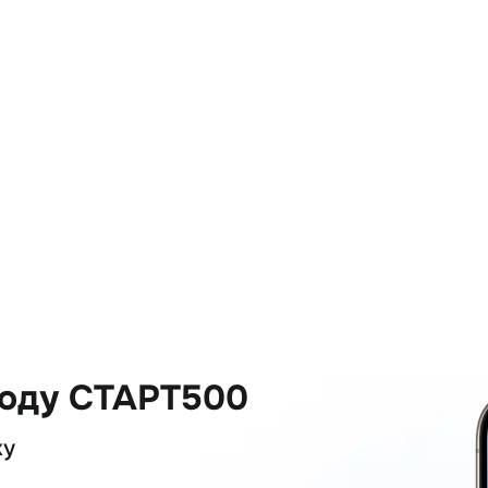
коду СТАРТ500
ку