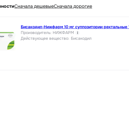
рности
Cначала дешевые
Cначала дорогие
Бисакодил-Нижфарм 10 мг суппозитории ректальные 
Производитель
:
НИЖФАРМ
i
Действующее вещество
:
Бисакодил