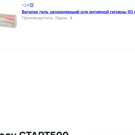
+
24
Вагилак гель увлажняющий для интимной гигиены 50 
Производитель
:
Ядран
i