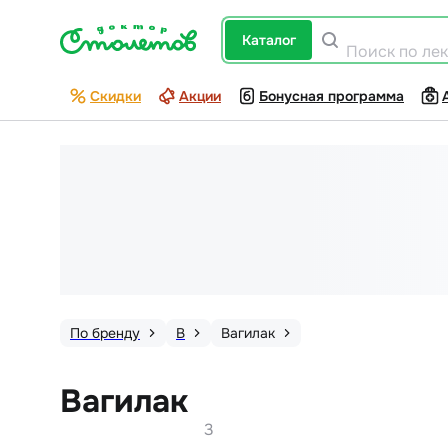
каталог
Поиск по ле
Скидки
Акции
Бонусная программа
По бренду
В
Вагилак
Вагилак
3