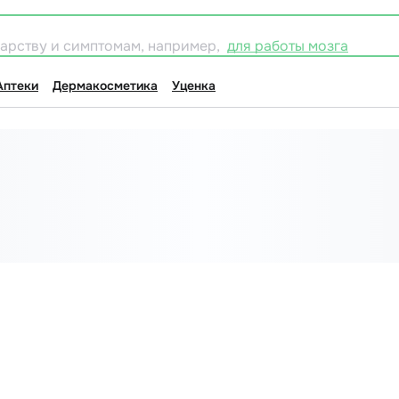
карству и симптомам, например,
для работы мозга
Аптеки
Дермакосметика
Уценка