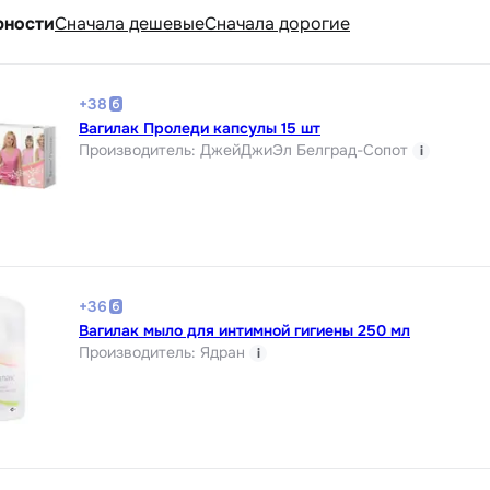
рности
Cначала дешевые
Cначала дорогие
+
38
Вагилак Проледи капсулы 15 шт
Производитель
:
ДжейДжиЭл Белград-Сопот
i
+
36
Вагилак мыло для интимной гигиены 250 мл
Производитель
:
Ядран
i