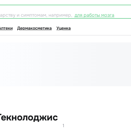
карству и симптомам, например,
для работы мозга
Аптеки
Дермакосметика
Уценка
Текнолоджис
1