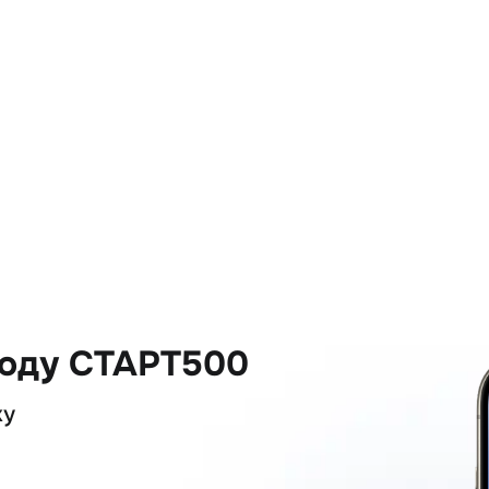
коду СТАРТ500
ку