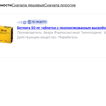
рности
Cначала дешевые
Cначала дорогие
ПО РЕЦЕПТУ
+
73
Бетмига 50 мг таблетки с пролонгированным высвоб
Производитель
:
Авара Фармасьютикал Текнолоджис
i
Действующее вещество
:
Мирабегрон