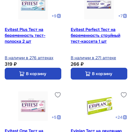
+
9
+
7
Evitest Plus Тест на
Evitest Perfeсt Тест на
беременность тест-
беременность струйный
полоска 2 шт
тест-кассета 1 шт
В наличии в 276 аптеках
В наличии в 271 аптеке
319 ₽
266 ₽
В корзину
В корзину
+
5
+
24
Evitest One Тест на
Eviplan Тест на овуляцию