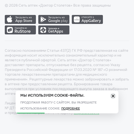
©
2026
Сеть аптек «Доктор Столетов» Все права защищены
Согласно положениями Статьи 437(2) ГК РФ представленная на сайте
информация носит исключительно ознакомительный характер и не
является публичной офертой. Сеть аптек «Доктор Столетов»
доставляет препараты, отпускаемые без рецепта, согласно Указу
Президента Российской Федерации от 17.03.2020 № 187 «О розничной
торговле лекарственными препаратами для медицинского
применения». Рецептурные лекарства можно забронировать и забрать
в аптеке при предоставлении рецепта. Бронирование товара
выполняется при условиях последующего выкупа заказа в выбранном
аптечном пункте.
МЫ ИСПОЛЬЗУЕМ COOKIE-ФАЙЛЫ.
ПРОДОЛЖАЯ РАБОТУ С САЙТОМ, ВЫ РАЗРЕШАЕТЕ
Лицензия №: ЛО-77-02-011340 от 22 декабря 2020г. Разрешение
№ ДТ-77-000421 от 25.10.2021 г. Вопросы по заказам, претензии
ИСПОЛЬЗОВАНИЕ COOKIE.
ПОДРОБНЕЕ
и предложения направляйте по адресу:
cx@stoletov.ru