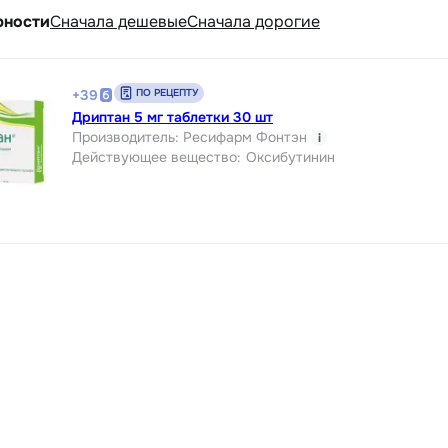
рности
Cначала дешевые
Cначала дорогие
ПО РЕЦЕПТУ
+
39
Дриптан 5 мг таблетки 30 шт
Производитель
:
Ресифарм Фонтэн
i
Действующее вещество
:
Оксибутинин