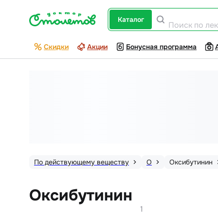
каталог
Поиск по ле
Скидки
Акции
Бонусная программа
По действующему веществу
О
Оксибутинин
Оксибутинин
1