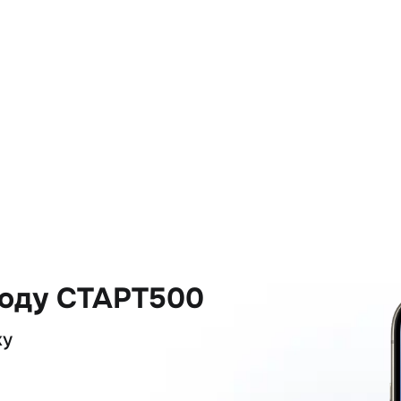
коду СТАРТ500
ку