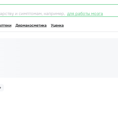
карству и симптомам, например,
для работы мозга
Аптеки
Дермакосметика
Уценка