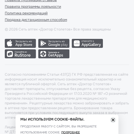
Правила публикации отзывов
Правила программы лояльности
Политика рекомендаций
Продажа дистанционным способом
©
2026
Сеть аптек «Доктор Столетов» Все права защищены
Согласно положениями Статьи 437(2) ГК РФ представленная на сайте
информация носит исключительно ознакомительный характер и не
является публичной офертой. Сеть аптек «Доктор Столетов»
доставляет препараты, отпускаемые без рецепта, согласно Указу
Президента Российской Федерации от 17.03.2020 № 187 «О розничной
торговле лекарственными препаратами для медицинского
применения». Рецептурные лекарства можно забронировать и забрать
в аптеке при предоставлении рецепта. Бронирование товара
выполняется при условиях последующего выкупа заказа в выбранном
аптечном пункте.
МЫ ИСПОЛЬЗУЕМ COOKIE-ФАЙЛЫ.
ПРОДОЛЖАЯ РАБОТУ С САЙТОМ, ВЫ РАЗРЕШАЕТЕ
Лицензия №: ЛО-77-02-011340 от 22 декабря 2020г. Разрешение
№ ДТ-77-000421 от 25.10.2021 г. Вопросы по заказам, претензии
ИСПОЛЬЗОВАНИЕ COOKIE.
ПОДРОБНЕЕ