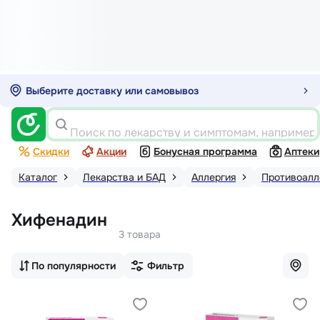
Выберите доставку или самовывоз
Поиск по лекарству и симптомам, например
Скидки
Акции
Бонусная программа
Аптеки
Каталог
Лекарства и БАД
Аллергия
Противоалл
Хифенадин
3 товара
По популярности
Фильтр