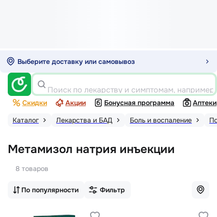
Выберите доставку или самовывоз
Поиск по лекарству и симптомам, например
Скидки
Акции
Бонусная программа
Аптеки
Каталог
Лекарства и БАД
Боль и воспаление
По
Метамизол натрия инъекции
8 товаров
По популярности
Фильтр