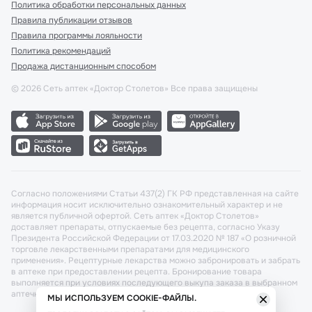
Политика обработки персональных данных
Правила публикации отзывов
Правила программы лояльности
Политика рекомендаций
Продажа дистанционным способом
©
2026
Сеть аптек «Доктор Столетов» Все права защищены
Согласно положениями Статьи 437(2) ГК РФ представленная на сайте
информация носит исключительно ознакомительный характер и не
является публичной офертой. Сеть аптек «Доктор Столетов»
доставляет препараты, отпускаемые без рецепта, согласно Указу
Президента Российской Федерации от 17.03.2020 № 187 «О розничной
торговле лекарственными препаратами для медицинского
применения». Рецептурные лекарства можно забронировать и забрать
в аптеке при предоставлении рецепта. Бронирование товара
выполняется при условиях последующего выкупа заказа в выбранном
аптечном пункте.
МЫ ИСПОЛЬЗУЕМ COOKIE-ФАЙЛЫ.