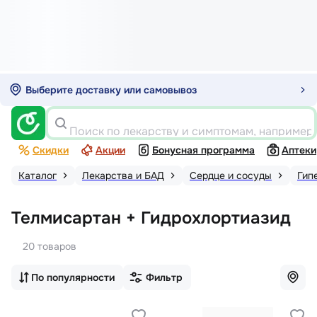
Выберите доставку или самовывоз
Поиск по лекарству и симптомам, например
Скидки
Акции
Бонусная программа
Аптеки
Каталог
Лекарства и БАД
Сердце и сосуды
Гип
Телмисартан + Гидрохлортиазид
20 товаров
По популярности
Фильтр