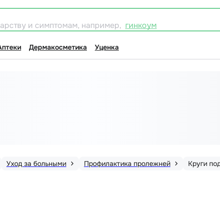
карству и симптомам, например,
гинкоум
Аптеки
Дермакосметика
Уценка
Уход за больными
Профилактика пролежней
Круги по