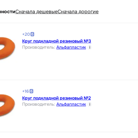
рности
Cначала дешевые
Cначала дорогие
+
20
Круг подкладной резиновый №3
Производитель
:
Альфапластик
i
+
16
Круг подкладной резиновый №2
Производитель
:
Альфапластик
i