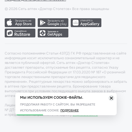
©
2026
Сеть аптек «Доктор Столетов» Все права защищены
Согласно положениями Статьи 437(2) ГК РФ представленная на сайте
информация носит исключительно ознакомительный характер и не
является публичной офертой. Сеть аптек «Доктор Столетов»
доставляет препараты, отпускаемые без рецепта, согласно Указу
Президента Российской Федерации от 17.03.2020 № 187 «О розничной
торговле лекарственными препаратами для медицинского
применения». Рецептурные лекарства можно забронировать и забрать
в аптеке при предоставлении рецепта. Бронирование товара
выполняется при условиях последующего выкупа заказа в выбранном
аптечном пункте.
МЫ ИСПОЛЬЗУЕМ COOKIE-ФАЙЛЫ.
ПРОДОЛЖАЯ РАБОТУ С САЙТОМ, ВЫ РАЗРЕШАЕТЕ
Лицензия №: ЛО-77-02-011340 от 22 декабря 2020г. Разрешение
№ ДТ-77-000421 от 25.10.2021 г. Вопросы по заказам, претензии
ИСПОЛЬЗОВАНИЕ COOKIE.
ПОДРОБНЕЕ
и предложения направляйте по адресу:
cx@stoletov.ru