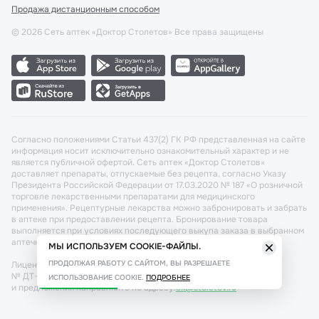
Продажа дистанционным способом
©
2026
Сеть аптек «Доктор Столетов» Все права защищены
Согласно положениями Статьи 437(2) ГК РФ представленная на сайте
информация носит исключительно ознакомительный характер и не
является публичной офертой. Сеть аптек «Доктор Столетов»
доставляет препараты, отпускаемые без рецепта, согласно Указу
Президента Российской Федерации от 17.03.2020 № 187 «О розничной
торговле лекарственными препаратами для медицинского
применения». Рецептурные лекарства можно забронировать и забрать
в аптеке при предоставлении рецепта. Бронирование товара
выполняется при условиях последующего выкупа заказа в выбранном
аптечном пункте.
МЫ ИСПОЛЬЗУЕМ COOKIE-ФАЙЛЫ.
ПРОДОЛЖАЯ РАБОТУ С САЙТОМ, ВЫ РАЗРЕШАЕТЕ
Лицензия №: ЛО-77-02-011340 от 22 декабря 2020г. Разрешение
№ ДТ-77-000421 от 25.10.2021 г. Вопросы по заказам, претензии
ИСПОЛЬЗОВАНИЕ COOKIE.
ПОДРОБНЕЕ
и предложения направляйте по адресу:
cx@stoletov.ru