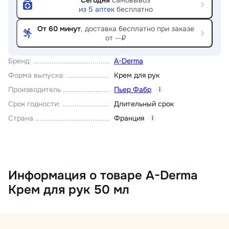
Сегодня
самовывоз
из
5
аптек
бесплатно
От 60 минут
, доставка
бесплатно при заказе
от --₽
Бренд
:
A-Derma
Форма выпуска
:
Крем для рук
Производитель
Пьер Фабр
i
Срок годности
:
Длительный срок
Страна
Франция
i
Информация о товаре A-Derma
Крем для рук 50 мл