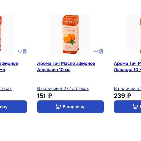
+
7
+
4
 эфирное
Арома Тач Масло эфирное
Арома Тач 
 мл
Апельсин 10 мл
Лаванда 10 
птеках
В наличии в 272 аптеках
В наличии в 
151 ₽
239 ₽
зину
В корзину