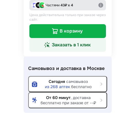
Частями
43
₽ х 4
Цена действительна только при заказе через
сайт.
В корзину
Заказать в 1 клик
Самовывоз и доставка
в Москве
Сегодня
самовывоз
из
268
аптек
бесплатно
От 60 минут
, доставка
бесплатно при заказе от --₽