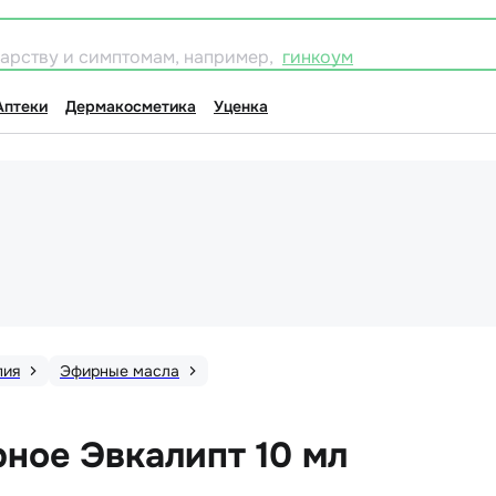
карству и симптомам, например,
гинкоум
Аптеки
Дермакосметика
Уценка
пия
Эфирные масла
ное Эвкалипт 10 мл