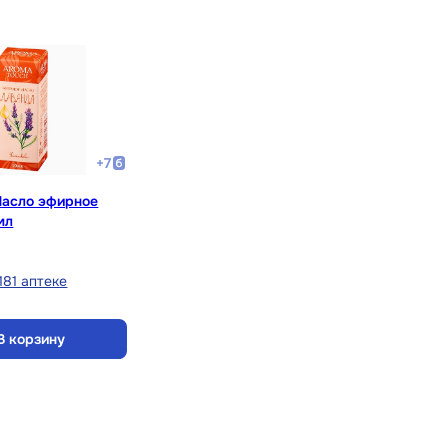
+
7
Масло эфирное
мл
181 аптеке
В корзину