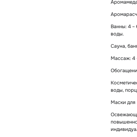
Аромамедал
Аромарасче
Ванны: 4 –
воды.
Сауна, баня
Массаж: 4 
Обогащение
Косметичес
воды, порц
Маски для 
Освежающее
повышенно
индивидуа