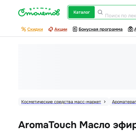
каталог
Поиск по ле
Скидки
Акции
Бонусная программа
Косметические средства масс-маркет
Ароматера
AromaTouch Масло эфир