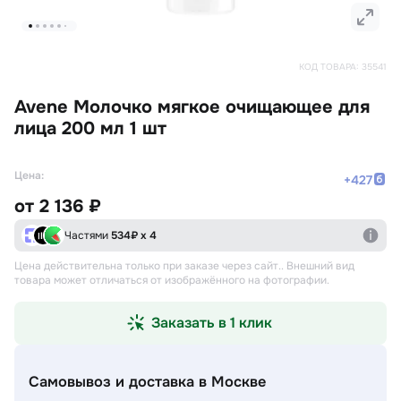
КОД ТОВАРА:
35541
Avene Молочко мягкое очищающее для
лица 200 мл 1 шт
Цена:
+
427
от
2 136 ₽
Частями
534
₽ х 4
Цена действительна только при заказе через сайт.
. Внешний вид
товара может отличаться от изображённого на фотографии.
Заказать в 1 клик
Самовывоз и доставка
в Москве