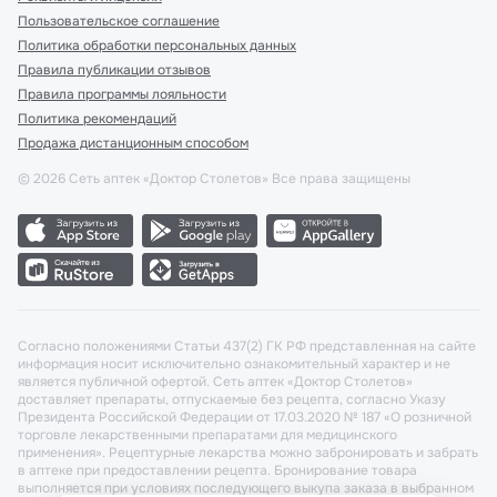
Пользовательское соглашение
Политика обработки персональных данных
Правила публикации отзывов
Правила программы лояльности
Политика рекомендаций
Продажа дистанционным способом
©
2026
Сеть аптек «Доктор Столетов» Все права защищены
Согласно положениями Статьи 437(2) ГК РФ представленная на сайте
информация носит исключительно ознакомительный характер и не
является публичной офертой. Сеть аптек «Доктор Столетов»
доставляет препараты, отпускаемые без рецепта, согласно Указу
Президента Российской Федерации от 17.03.2020 № 187 «О розничной
торговле лекарственными препаратами для медицинского
применения». Рецептурные лекарства можно забронировать и забрать
в аптеке при предоставлении рецепта. Бронирование товара
выполняется при условиях последующего выкупа заказа в выбранном