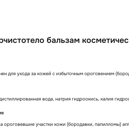
рчистотело бальзам косметичес
ен для ухода за кожей с избыточным ороговением (боро
истиллированная вода, натрия гидроокись, калия гидро
ие
а ороговевшие участки кожи (бородавки, папилломы) апп