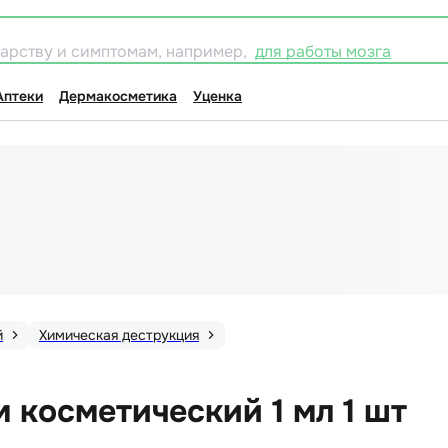
карству и симптомам, например,
для работы мозга
Аптеки
Дермакосметика
Уценка
й
Химическая деструкция
 косметический 1 мл 1 шт