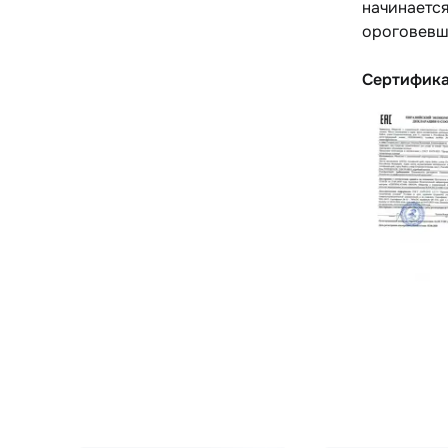
начинается
ороговевши
Сертифик