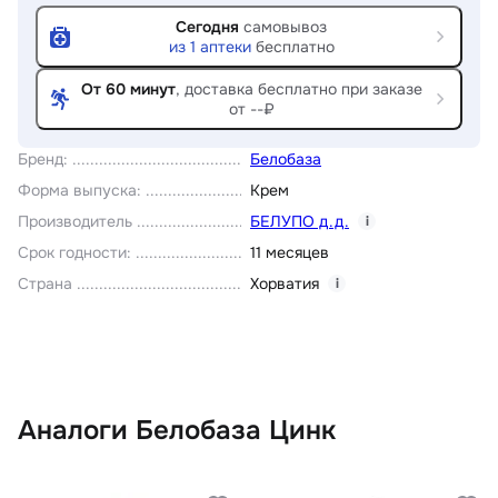
Сегодня
самовывоз
из
1
аптеки
бесплатно
От 60 минут
, доставка
бесплатно при заказе
от --₽
Бренд
:
Белобаза
Форма выпуска
:
Крем
Производитель
БЕЛУПО д.д.
i
Срок годности
:
11 месяцев
Страна
Хорватия
i
Аналоги Белобаза Цинк