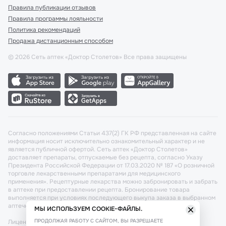
Правила публикации отзывов
Правила программы лояльности
Политика рекомендаций
Продажа дистанционным способом
©
2026
Сеть аптек «Доктор Столетов» Все права защищены
Согласно положениями Статьи 437(2) ГК РФ представленная на сайте
информация носит исключительно ознакомительный характер и не
является публичной офертой. Сеть аптек «Доктор Столетов»
доставляет препараты, отпускаемые без рецепта, согласно Указу
Президента Российской Федерации от 17.03.2020 № 187 «О розничной
торговле лекарственными препаратами для медицинского
применения». Рецептурные лекарства можно забронировать и забрать
в аптеке при предоставлении рецепта. Бронирование товара
выполняется при условиях последующего выкупа заказа в выбранном
аптечном пункте.
МЫ ИСПОЛЬЗУЕМ COOKIE-ФАЙЛЫ.
ПРОДОЛЖАЯ РАБОТУ С САЙТОМ, ВЫ РАЗРЕШАЕТЕ
Лицензия №: ЛО-77-02-011340 от 22 декабря 2020г. Разрешение