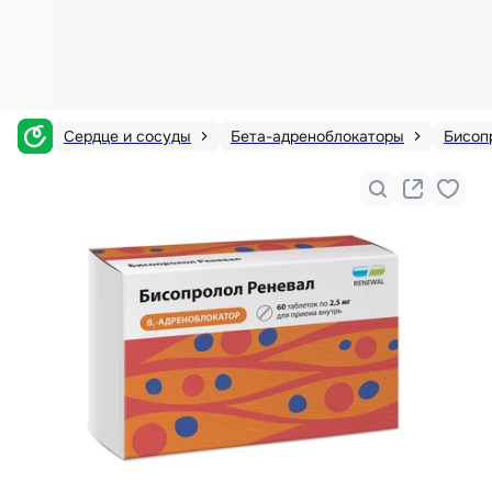
Сердце и сосуды
Бета-адреноблокаторы
Бисоп