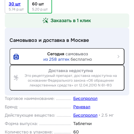
30 шт
60 шт
5.74 р.шт
5.20 р.шт
Заказать в 1 клик
Самовывоз и доставка
в Москве
Сегодня
самовывоз
из
258
аптек
бесплатно
Доставка недоступна
Это рецептурный препарат, доставка недоступна на
основании Федерального закона «Об обращении
лекарственных средств» от 12.04.2010 N 61-ФЗ
Торговое наименование
:
Бисопролол
Бренд
:
Реневал
Действующее вещество
:
Бисопролол
•
2.5 мг
Форма выпуска
:
Таблетки
Количество в упаковке
:
60