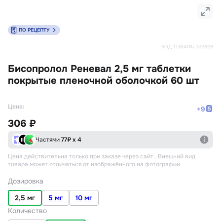
ПО РЕЦЕПТУ
КОД ТОВАРА:
372828
Бисопролол Реневал 2,5 мг таблетки
покрытые пленочной оболочкой 60 шт
Цена:
+
9
306 ₽
Частями
77
₽ х 4
Цена действительна только при заказе через сайт.
. Внешний вид
товара может отличаться от изображённого на фотографии.
Дозировка
2,5 мг
5 мг
10 мг
Количество