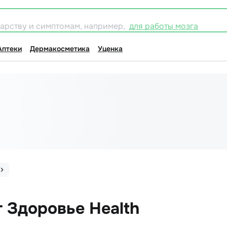
карству и симптомам, например,
для работы мозга
Аптеки
Дермакосметика
Уценка
т Здоровье Health