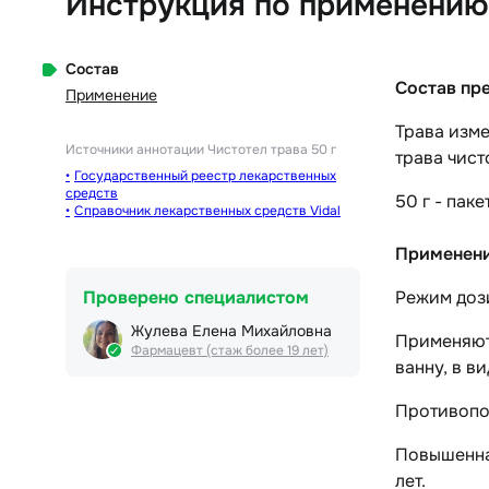
Инструкция по применению 
Состав
Состав пр
Применение
Трава изм
Источники аннотации
Чистотел трава 50 г
трава чист
Государственный реестр лекарственных
средств
50 г - пак
Справочник лекарственных средств Vidal
Применен
Проверено специалистом
Режим доз
Жулева Елена Михайловна
Применяют 
Фармацевт (стаж более 19 лет)
ванну, в в
Противопо
Повышенная
лет.