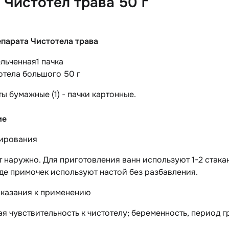
Чистотел трава 50 г
епарата Чистотела трава
ельченная
1 пачка
отела большого 50 г
еты бумажные (1) - пачки картонные.
ие
ирования
наружно. Для приготовления ванн используют 1-2 стакана
иде примочек используют настой без разбавления.
казания к применению
 чувствительность к чистотелу; беременность, период г