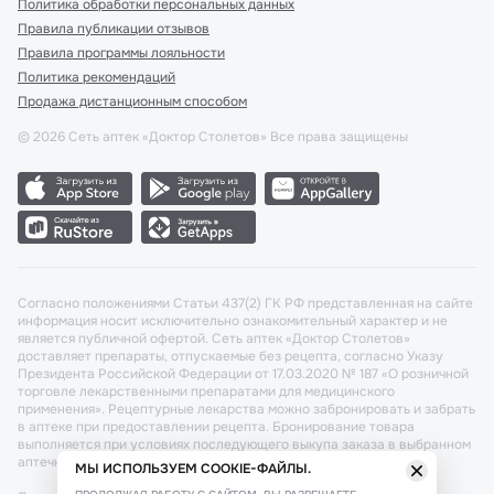
Политика обработки персональных данных
Правила публикации отзывов
Правила программы лояльности
Политика рекомендаций
Продажа дистанционным способом
©
2026
Сеть аптек «Доктор Столетов» Все права защищены
Согласно положениями Статьи 437(2) ГК РФ представленная на сайте
информация носит исключительно ознакомительный характер и не
является публичной офертой. Сеть аптек «Доктор Столетов»
доставляет препараты, отпускаемые без рецепта, согласно Указу
Президента Российской Федерации от 17.03.2020 № 187 «О розничной
торговле лекарственными препаратами для медицинского
применения». Рецептурные лекарства можно забронировать и забрать
в аптеке при предоставлении рецепта. Бронирование товара
выполняется при условиях последующего выкупа заказа в выбранном
аптечном пункте.
МЫ ИСПОЛЬЗУЕМ COOKIE-ФАЙЛЫ.