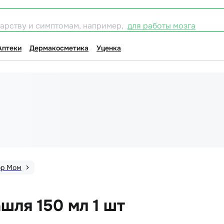
карству и симптомам, например,
для работы мозга
Аптеки
Дермакосметика
Уценка
ор Мом
шля 150 мл 1 шт