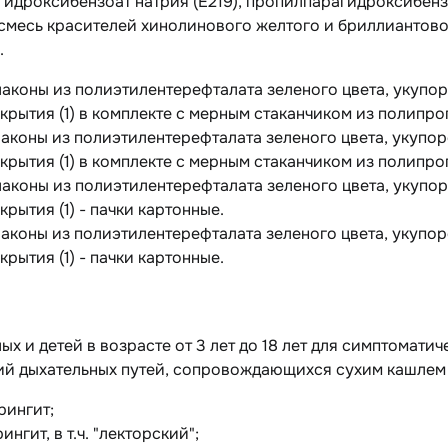
идроксибензоат натрия (E219), пропилпарагидроксибензо
смесь красителей хинолинового желтого и бриллиантово
.
лаконы из полиэтилентерефталата зеленого цвета, укуп
крытия (1) в комплекте с мерным стаканчиком из полипроп
лаконы из полиэтилентерефталата зеленого цвета, укуп
крытия (1) в комплекте с мерным стаканчиком из полипроп
лаконы из полиэтилентерефталата зеленого цвета, укуп
крытия (1) - пачки картонные.
лаконы из полиэтилентерефталата зеленого цвета, укуп
крытия (1) - пачки картонные.
ых и детей в возрасте от 3 лет до 18 лет для симптомати
ий дыхательных путей, сопровождающихся сухим кашлем
рингит;
ингит, в т.ч. "лекторский";