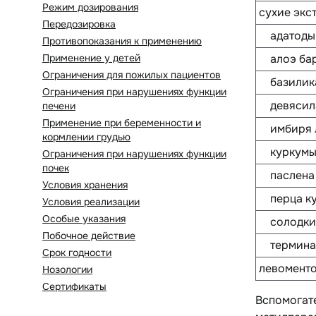
Режим дозирования
сухие экс
Передозировка
адатоды в
Противопоказания к применению
Применение у детей
алоэ барб
Ограничения для пожилых пациентов
базилика 
Ограничения при нарушениях функции
девясила 
печени
Применение при беременности и
имбиря ле
кормлении грудью
куркумы д
Ограничения при нарушениях функции
почек
паслена и
Условия хранения
перца куб
Условия реализации
Особые указания
солодки г
Побочное действие
терминали
Срок годности
левомент
Нозологии
Сертификаты
Вспомогат