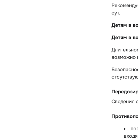
Рекоменду
сут.
Детям в во
Детям в во
Длительнос
возможно 
Безопасно
отсутствую
Передози
Сведения о
Противопо
по
входя