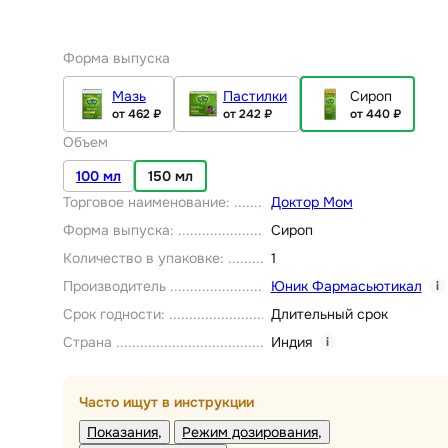
Форма выпуска
Мазь
Пастилки
Сироп
от 462 ₽
от 242 ₽
от 440 ₽
Объем
100 мл
150 мл
Торговое наименование
:
Доктор Мом
Форма выпуска
:
Сироп
Количество в упаковке
:
1
Производитель
Юник Фармасьютикал
i
Срок годности
:
Длительный срок
Страна
Индия
i
Часто ищут в инструкции
Показания
Режим дозирования