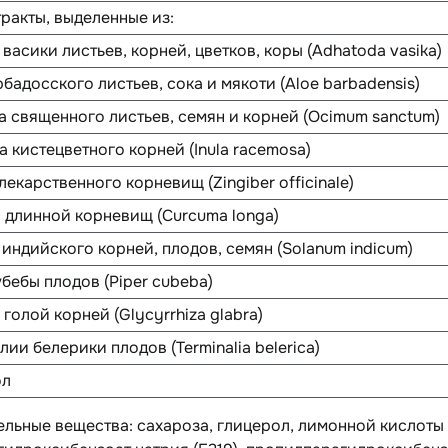
тракты, выделенные из:
асики листьев, корней, цветков, коры (Adhatoda vasika)
адосского листьев, сока и мякоти (Aloe barbadensis)
священного листьев, семян и корней (Ocimum sanctum)
кистецветного корней (Inula racemosa)
карственного корневищ (Zingiber officinale)
линной корневищ (Curcuma longa)
ндийского корней, плодов, семян (Solanum indicum)
ебы плодов (Piper cubeba)
олой корней (Glycyrrhiza glabra)
и белерики плодов (Terminalia belerica)
ол
ельные вещества
: сахароза, глицерол, лимонной кислоты