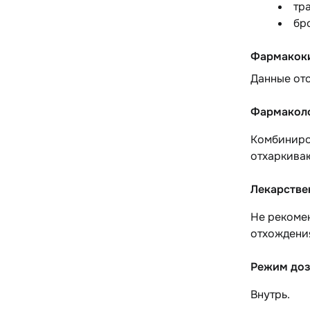
тра
бр
Фармакок
Данные отс
Фармаколо
Комбиниро
отхаркива
Лекарстве
Не рекоме
отхождени
Режим доз
Внутрь.