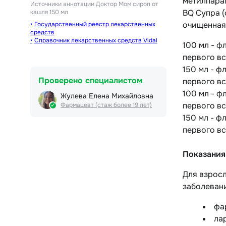
метилпараг
Источники аннотации
Доктор Мом сироп от
BQ Супра (
кашля 150 мл
очищенная
Государственный реестр лекарственных
средств
Справочник лекарственных средств Vidal
100 мл - ф
первого вс
150 мл - ф
Проверено специалистом
первого вс
100 мл - ф
Жулева Елена Михайловна
первого вс
Фармацевт (стаж более 19 лет)
150 мл - ф
первого вс
Показания
Для взросл
заболеван
фа
лар