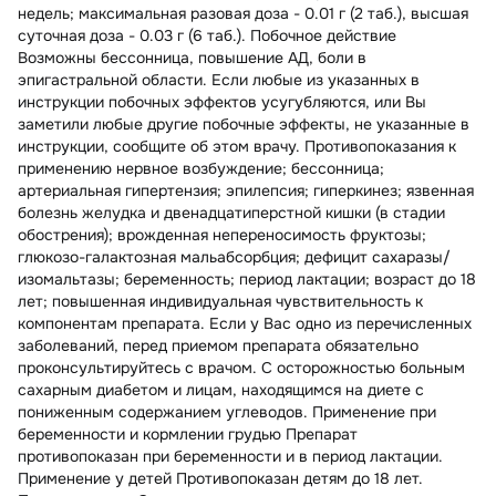
недель; максимальная разовая доза - 0.01 г (2 таб.), высшая
суточная доза - 0.03 г (6 таб.). Побочное действие
Возможны бессонница, повышение АД, боли в
эпигастральной области. Если любые из указанных в
инструкции побочных эффектов усугубляются, или Вы
заметили любые другие побочные эффекты, не указанные в
инструкции, сообщите об этом врачу. Противопоказания к
применению нервное возбуждение; бессонница;
артериальная гипертензия; эпилепсия; гиперкинез; язвенная
болезнь желудка и двенадцатиперстной кишки (в стадии
обострения); врожденная непереносимость фруктозы;
глюкозо-галактозная мальабсорбция; дефицит сахаразы/
изомальтазы; беременность; период лактации; возраст до 18
лет; повышенная индивидуальная чувствительность к
компонентам препарата. Если у Вас одно из перечисленных
заболеваний, перед приемом препарата обязательно
проконсультируйтесь с врачом. С осторожностью больным
сахарным диабетом и лицам, находящимся на диете с
пониженным содержанием углеводов. Применение при
беременности и кормлении грудью Препарат
противопоказан при беременности и в период лактации.
Применение у детей Противопоказан детям до 18 лет.