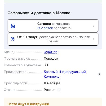
Самовывоз и доставка
в Москве
Сегодня
самовывоз
из
2
аптек
бесплатно
От 60 минут
, доставка
бесплатно при заказе
от --₽
Бренд
:
Эубикор
Форма выпуска
:
Порошок
Количество в упаковке
:
30
Производитель
Базовый Индивидуальный
i
Комплекс
Срок годности
:
11 месяцев
Страна
Россия
i
Часто ищут в инструкции