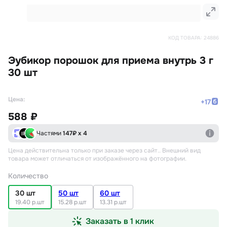
КОД ТОВАРА:
24886
Эубикор порошок для приема внутрь 3 г
30 шт
Цена:
+
17
588 ₽
Частями
147
₽ х 4
Цена действительна только при заказе через сайт.
. Внешний вид
товара может отличаться от изображённого на фотографии.
Количество
30 шт
50 шт
60 шт
19.40 р.шт
15.28 р.шт
13.31 р.шт
Заказать в 1 клик