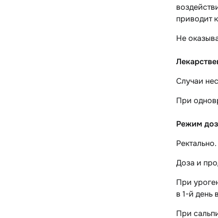
воздейств
приводит 
Не оказыва
Лекарстве
Случаи не
При однов
Режим доз
Ректально.
Доза и про
При
уроге
в 1-й день 
При
сальп