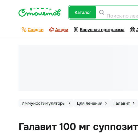
каталог
Поиск по ле
Скидки
Акции
Бонусная программа
Иммуностимуляторы
Для лечения
Галавит
Галавит 100 мг суппози