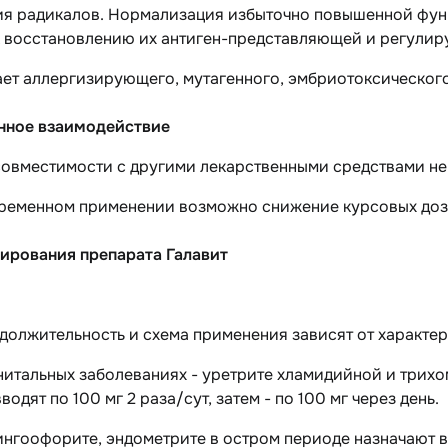
ия радикалов. Нормализация избыточно повышенной фун
к восстановлению их антиген-представляющей и регули
ет аллергизирующего, мутагенного, эмбриотоксического
нное взаимодействие
совместимости с другими лекарственными средствами не
ременном применении возможно снижение курсовых доз
ирования препарата Галавит
должительность и схема применения зависят от характер
нитальных заболеваниях - уретрите хламидийной и трих
вводят по 100 мг 2 раза/сут, затем - по 100 мг через день.
ингоофорите, эндометрите в остром периоде
назначают в 