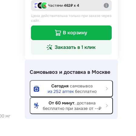
Частями
462
₽ х 4
Цена действительна только при заказе через
сайт.
В корзину
Заказать в 1 клик
Самовывоз и доставка
в Москве
Сегодня
самовывоз
из
252
аптек
бесплатно
От 60 минут
, доставка
бесплатно при заказе от --₽
00 мг