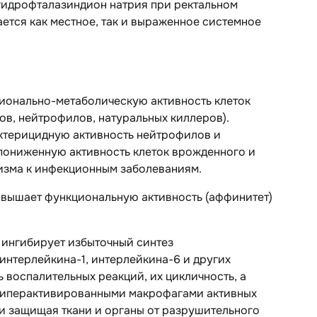
гидрофталазиндион натрия при ректальном
ается как местное, так и выраженное системное
ционально-метаболическую активность клеток
ов, нейтрофилов, натуральных киллеров).
ктерицидную активность нейтрофилов и
 пониженную активность клеток врожденного и
низма к инфекционным заболеваниям.
овышает функциональную активность (аффинитет)
 ингибирует избыточный синтез
нтерлейкина-1, интерлейкина-6 и других
 воспалительных реакций, их цикличность, а
 гиперактивированными макрофагами активных
и защищая ткани и органы от разрушительного