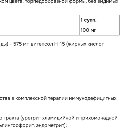
нком цвета, торпедообразной формы, без видимых
1 супп.
100 мг
ды) - 575 мг, витепсол Н-15 (жирных кислот
ства в комплексной терапии иммунодефицитных
 тракта (уретрит хламидийной и трихомонадной
ьпингоофорит, эндометрит);