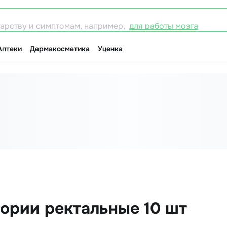
карству и симптомам, например,
для работы мозга
Аптеки
Дермакосметика
Уценка
тории ректальные 10 шт