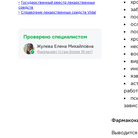
хр
Государственный реестр лекарственных
средств
за
Справочник лекарственных средств Vidal
по
ос
по
Проверено специалистом
хр
не
Жулева Елена Михайловна
Фармацевт (стаж более 19 лет)
во
ви
ин
яз
ас
работ
пс
завис
Фармакок
Выводится 