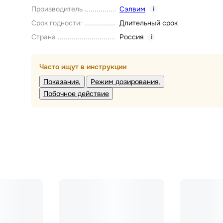
Производитель
Сэлвим
i
Срок годности
:
Длительный срок
Страна
Россия
i
Часто ищут в инструкции
Показания
Режим дозирования
Побочное действие