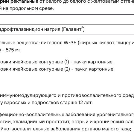
рии ректальные
от белого до белого с желтоватым отте
 на продольном срезе.
®
дрофталазиндион натрия (Галавит
)
ельные вещества
: витепсол W-35 (жирных кислот глицери
 - 575 мг.
аковки ячейковые контурные (1) - пачки картонные.
аковки ячейковые контурные (2) - пачки картонные.
е иммуномодулирующего и противовоспалительного сред
у взрослых и подростков старше 12 лет:
фекционно-воспалительные заболевания урогенитального
огии, хламидийный простатит, острый и хронический сал
ойно-воспалительные заболевания органов малого таза;