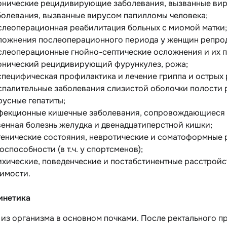
онические рецидивирующие заболевания, вызванные вир
болевания, вызванные вирусом папилломы человека;
слеоперационная реабилитация больных с миомой матки;
ложнения послеоперационного периода у женщин репрод
слеоперационные гнойно-септические осложнения и их про
онический рецидивирующий фурункулез, рожа;
специфическая профилактика и лечение гриппа и острых
спалительные заболевания слизистой оболочки полости р
русные гепатиты;
фекционные кишечные заболевания, сопровождающиеся 
венная болезнь желудка и двенадцатиперстной кишки;
тенические состояния, невротические и соматоформные 
оспособности (в т.ч. у спортсменов);
ихические, поведенческие и постабстинентные расстройс
имости.
инетика
из организма в основном почками. После ректального п