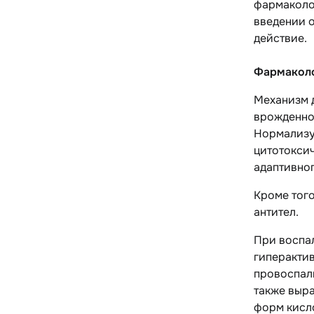
фармаколо
введении о
действие.
Фармаколо
Механизм 
врожденног
Нормализу
цитотоксич
адаптивно
Кроме того
антител.
При воспал
гиперактив
провоспали
также выр
форм кисло