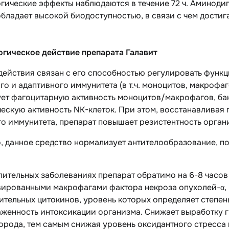
гические эффекты наблюдаются в течение 72 ч. Аминоди
бладает высокой биодоступностью, в связи с чем достиг
гическое действие препарата Галавит
действия связан с его способностью регулировать функ
о и адаптивного иммунитета (в т.ч. моноцитов, макрофаг
ет фагоцитарную активность моноцитов/макрофагов, ба
ескую активность NK-клеток. При этом, восстанавливая
го иммунитета, препарат повышает резистентность орга
, данное средство нормализует антителообразование, п
ительных заболеваниях препарат обратимо на 6-8 часов
ированными макрофагами фактора некроза опухолей-α, и
тельных цитокинов, уровень которых определяет степень
аженность интоксикации организма. Снижает выработку
рода, тем самым снижая уровень оксидантного стресса 