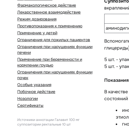
Суппозито
Фармакологическое действие
вкраплений
Лекарственное взаимодействие
Режим дозирования
Противопоказания к применению
аминодиги
Применение у детей
Ограничения для пожилых пациентов
Вспомогат
Ограничения при нарушениях функции
глицериды)
печени
5 шт. - уп
Применение при беременности и
кормлении грудью
5 шт. - уп
Ограничения при нарушениях функции
почек
Показания
Особые указания
В качеств
Побочное действие
состояний 
Нозологии
Сертификаты
ин
этиол
Источники аннотации
Галавит 100 мг
гн
суппозитории ректальные 10 шт