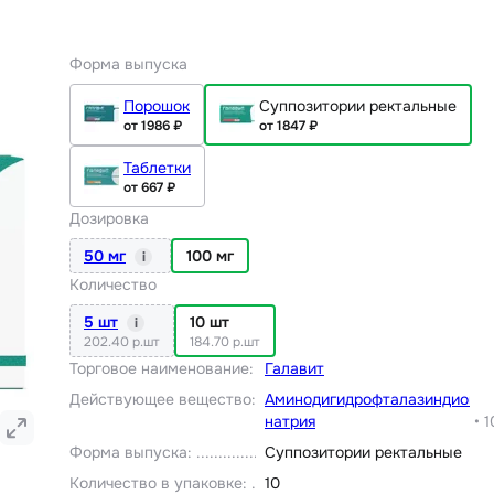
Форма выпуска
Порошок
Суппозитории ректальные
от 1986 ₽
от 1847 ₽
Таблетки
от 667 ₽
Дозировка
50 мг
100 мг
i
Количество
5 шт
10 шт
i
202.40 р.шт
184.70 р.шт
Торговое наименование
:
Галавит
Действующее вещество
:
Аминодигидрофталазиндион
натрия
•
1
Форма выпуска
:
Суппозитории ректальные
Количество в упаковке
:
10