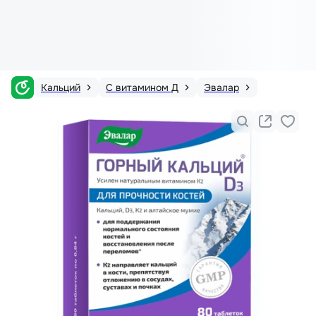
Кальций
С витамином Д
Эвалар