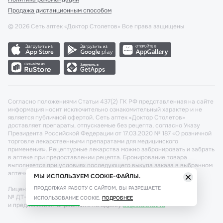
Продажа дистанционным способом
©
2026
Сеть аптек «Доктор Столетов» Все права защищены
Согласно положениями Статьи 437(2) ГК РФ представленная на сайте
информация носит исключительно ознакомительный характер и не
является публичной офертой. Сеть аптек «Доктор Столетов»
доставляет препараты, отпускаемые без рецепта, согласно Указу
Президента Российской Федерации от 17.03.2020 № 187 «О розничной
торговле лекарственными препаратами для медицинского
применения». Рецептурные лекарства можно забронировать и забрать
в аптеке при предоставлении рецепта. Бронирование товара
выполняется при условиях последующего выкупа заказа в выбранном
аптечном пункте.
МЫ ИСПОЛЬЗУЕМ COOKIE-ФАЙЛЫ.
ПРОДОЛЖАЯ РАБОТУ С САЙТОМ, ВЫ РАЗРЕШАЕТЕ
Лицензия №: ЛО-77-02-011340 от 22 декабря 2020г. Разрешение
№ ДТ-77-000421 от 25.10.2021 г. Вопросы по заказам, претензии
ИСПОЛЬЗОВАНИЕ COOKIE.
ПОДРОБНЕЕ
и предложения направляйте по адресу:
cx@stoletov.ru