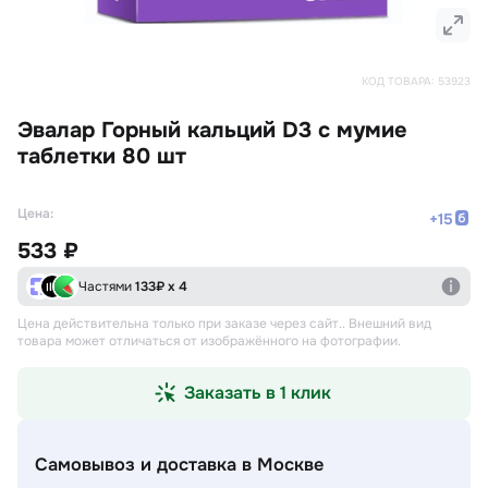
КОД ТОВАРА:
53923
Эвалар Горный кальций D3 с мумие
таблетки 80 шт
Цена:
+
15
533 ₽
Частями
133
₽ х 4
Цена действительна только при заказе через сайт.
. Внешний вид
товара может отличаться от изображённого на фотографии.
Заказать в 1 клик
Самовывоз и доставка
в Москве