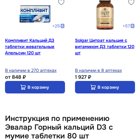
+
25
+
57
Компливит Кальций Д3
Solgar Цитрат кальция с
таблетки жевательные
витамином Д3 таблетки 120
Апельсин 120 шт
шт
В наличии в 270 аптеках
В наличии в 8 аптеках
от
848 ₽
1 927 ₽
В корзину
В корзину
Инструкция по применению
Эвалар Горный кальций D3 с
мумие таблетки 80 шт