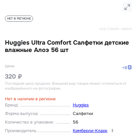
НЕТ В РЕГИОНЕ
КОД ТОВАРА:
349605
Huggies Ultra Comfort Салфетки детские
влажные Алоэ 56 шт
Цена:
+
8
320 ₽
Последняя цена продажи
. Внешний вид товара может отличаться от
изображённого на фотографии.
Нет в наличии в регионе
Бренд
:
Huggies
Форма выпуска
:
Салфетки
Количество в упаковке
:
56
Производитель
Кимберли-Кларк
i