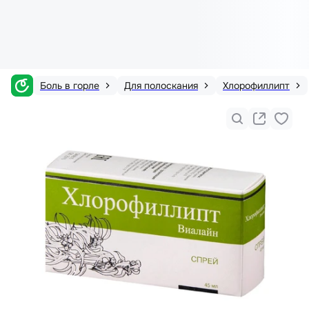
Боль в горле
Для полоскания
Хлорофиллипт