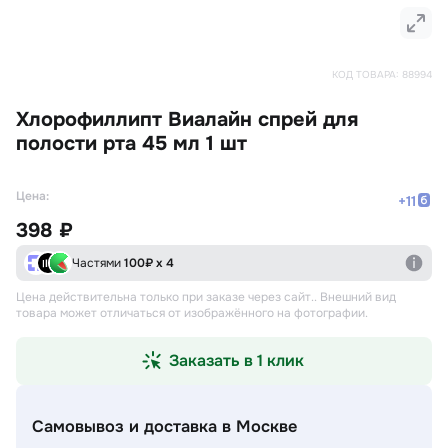
КОД ТОВАРА:
88994
Хлорофиллипт Виалайн спрей для
полости рта 45 мл 1 шт
Цена:
+
11
398 ₽
Частями
100
₽ х 4
Цена действительна только при заказе через сайт.
. Внешний вид
товара может отличаться от изображённого на фотографии.
Заказать в 1 клик
Самовывоз и доставка
в Москве