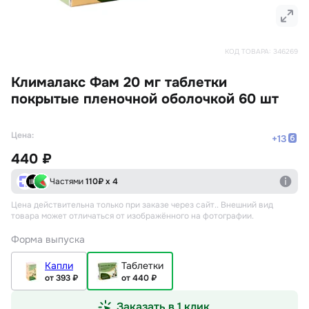
КОД ТОВАРА:
346269
Клималакс Фам 20 мг таблетки
покрытые пленочной оболочкой 60 шт
Цена:
+
13
440 ₽
Частями
110
₽ х 4
Цена действительна только при заказе через сайт.
. Внешний вид
товара может отличаться от изображённого на фотографии.
Форма выпуска
Капли
Таблетки
от 393 ₽
от 440 ₽
Заказать в 1 клик