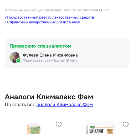
Источники аннотации
Клималакс Фам 20 мг таблетки 60 шт
Государственный реестр лекарственных средств
Справочник лекарственных средств Vidal
Проверено специалистом
Жулева Елена Михайловна
Фармацевт (стаж более 19 лет)
Аналоги Клималакс Фам
Показать все
аналоги Клималакс Фам