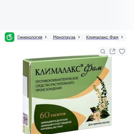
Гинекология
Менопауза
Клималакс Фам