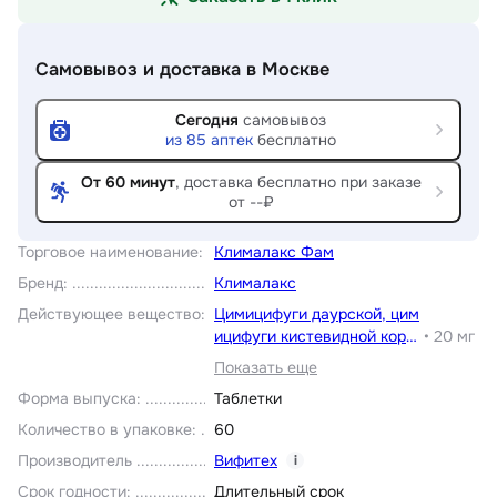
Самовывоз и доставка
в Москве
Сегодня
самовывоз
из
85
аптек
бесплатно
От 60 минут
, доставка
бесплатно при заказе
от --₽
Торговое наименование
:
Клималакс Фам
Бренд
:
Клималакс
Действующее вещество
:
Цимицифуги даурской, цим
ицифуги кистевидной корн
•
20 мг
евищ экстракт
Показать еще
Форма выпуска
:
Таблетки
Количество в упаковке
:
60
Производитель
Вифитех
i
Срок годности
:
Длительный срок