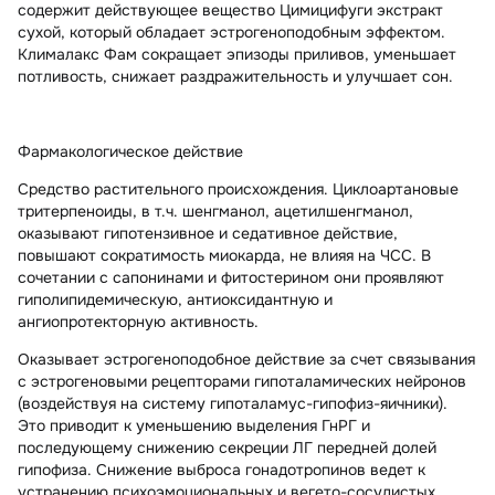
содержит действующее вещество Цимицифуги экстракт
сухой, который обладает эстрогеноподобным эффектом.
Клималакс Фам сокращает эпизоды приливов, уменьшает
потливость, снижает раздражительность и улучшает сон.
Фармакологическое действие
Средство растительного происхождения. Циклоартановые
тритерпеноиды, в т.ч. шенгманол, ацетилшенгманол,
оказывают гипотензивное и седативное действие,
повышают сократимость миокарда, не влияя на ЧСС. В
сочетании с сапонинами и фитостерином они проявляют
гиполипидемическую, антиоксидантную и
ангиопротекторную активность.
Оказывает эстрогеноподобное действие за счет связывания
с эстрогеновыми рецепторами гипоталамических нейронов
(воздействуя на систему гипоталамус-гипофиз-яичники).
Это приводит к уменьшению выделения ГнРГ и
последующему снижению секреции ЛГ передней долей
гипофиза. Снижение выброса гонадотропинов ведет к
устранению психоэмоциональных и вегето-сосудистых