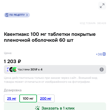
ПО РЕЦЕПТУ
КОД ТОВАРА:
380428
Квентиакс 100 мг таблетки покрытые
пленочной оболочкой 60 шт
Цена:
+
36
1 203 ₽
Частями
301
₽ х 4
Цена действительна только при заказе через сайт.
. Внешний вид
товара может отличаться от изображённого на фотографии.
Дозировка
25 мг
100 мг
200 мг
Заказать в 1 клик