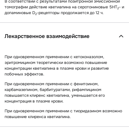
В соответствии с результатами позитронной эмиссионной
томографии действие кветиапина на серотониновые 5HT
- и
2
допаминовые D
-рецепторы продолжается до 12 ч.
2
Лекарственное взаимодействие
При одновременном применении с кетоконазолом,
эритромицином теоретически возможно повышение
концентрации кветиапина в плазме крови и развитие
побочных эффектов.
При одновременном применении с фенитоином,
карбамазепином, барбитуратами, рифампицином
повышается клиренс кветиапина, уменьшается его
концентрация в плазме крови.
При одновременном применении с тиоридазином возможно
повышение клиренса кветиапина.