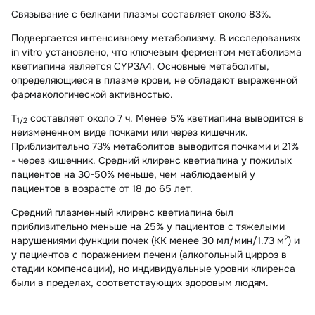
Связывание с белками плазмы составляет около 83%.
Подвергается интенсивному метаболизму. В исследованиях
in vitro установлено, что ключевым ферментом метаболизма
кветиапина является CYP3A4. Основные метаболиты,
определяющиеся в плазме крови, не обладают выраженной
фармакологической активностью.
T
составляет около 7 ч. Менее 5% кветиапина выводится в
1/2
неизмененном виде почками или через кишечник.
Приблизительно 73% метаболитов выводится почками и 21%
- через кишечник. Средний клиренс кветиапина у пожилых
пациентов на 30-50% меньше, чем наблюдаемый у
пациентов в возрасте от 18 до 65 лет.
Средний плазменный клиренс кветиапина был
приблизительно меньше на 25% у пациентов с тяжелыми
2
нарушениями функции почек (КК менее 30 мл/мин/1.73 м
) и
у пациентов с поражением печени (алкогольный цирроз в
стадии компенсации), но индивидуальные уровни клиренса
были в пределах, соответствующих здоровым людям.