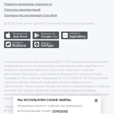
Правила программы лояльности
Политика рекомендаций
Продажа дистанционным способом
©
2026
Сеть аптек «Доктор Столетов» Все права защищены
Согласно положениями Статьи 437(2) ГК РФ представленная на сайте
информация носит исключительно ознакомительный характер и не
является публичной офертой. Сеть аптек «Доктор Столетов»
доставляет препараты, отпускаемые без рецепта, согласно Указу
Президента Российской Федерации от 17.03.2020 № 187 «О розничной
торговле лекарственными препаратами для медицинского
применения». Рецептурные лекарства можно забронировать и забрать
в аптеке при предоставлении рецепта. Бронирование товара
выполняется при условиях последующего выкупа заказа в выбранном
аптечном пункте.
МЫ ИСПОЛЬЗУЕМ COOKIE-ФАЙЛЫ.
ПРОДОЛЖАЯ РАБОТУ С САЙТОМ, ВЫ РАЗРЕШАЕТЕ
Лицензия №: ЛО-77-02-011340 от 22 декабря 2020г. Разрешение
№ ДТ-77-000421 от 25.10.2021 г. Вопросы по заказам, претензии
ИСПОЛЬЗОВАНИЕ COOKIE.
ПОДРОБНЕЕ