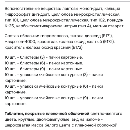
Вспомогательные вещества
: лактозы моногидрат, кальция
гидрофосфат дигидрат, целлюлоза микрокристаллическая,
тип 101, целлюлоза микрокристаллическая, тип 102, повидон
К-25, карбоксиметилкрахмал натрия (тип А), магния стеарат.
Состав оболочки:
гипромеллоза, титана диоксид (Е171),
макрогол-4000, краситель железа оксид желтый (Е172),
краситель железа оксид красный (Е172).
10 шт. - блистеры (3) - пачки картонные.
10 шт. - блистеры (6) - пачки картонные.
10 шт. - блистеры (9) - пачки картонные.
10 шт. - упаковки ячейковые контурные (3) - пачки
картонные.
10 шт. - упаковки ячейковые контурные (6) - пачки
картонные.
10 шт. - упаковки ячейковые контурные (9) - пачки
картонные.
Таблетки, покрытые пленочной оболочкой
светло-желтого
цвета, круглые, двояковыпуклые; вид на изломе -
шероховатая масса белого цвета с пленочной оболочкой