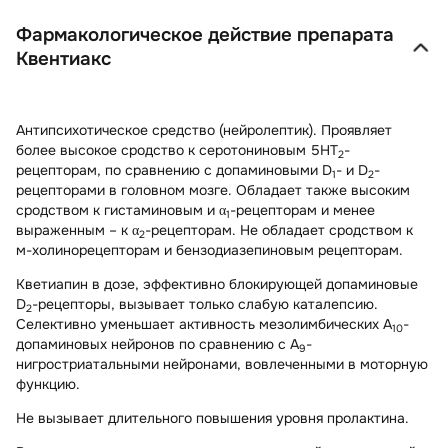
Фармакологическое действие препарата
Квентиакс
Антипсихотическое средство (нейролептик). Проявляет
более высокое сродство к серотониновым 5HT
-
2
рецепторам, по сравнению с допаминовыми D
- и D
-
1
2
рецепторами в головном мозге. Обладает также высоким
сродством к гистаминовым и α
-рецепторам и менее
1
выраженным – к α
-рецепторам. Не обладает сродством к
2
м-холинорецепторам и бензодиазепиновым рецепторам.
Кветиапин в дозе, эффективно блокирующей допаминовые
D
-рецепторы, вызывает только слабую каталепсию.
2
Селективно уменьшает активность мезолимбических A
-
10
допаминовых нейронов по сравнению с A
-
9
нигростриатальными нейронами, вовлеченными в моторную
функцию.
Не вызывает длительного повышения уровня пролактина.