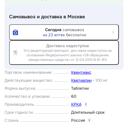
Самовывоз и доставка
в Москве
Сегодня
самовывоз
из
23
аптек
бесплатно
Доставка недоступна
Это рецептурный препарат, доставка недоступна на
основании Федерального закона «Об обращении
лекарственных средств» от 12.04.2010 N 61-ФЗ
Торговое наименование
:
Квентиакс
Действующее вещество
:
Кветиапин
•
100 мг
Форма выпуска
:
Таблетки
Количество в упаковке
:
60
Производитель
КРКА
i
Срок годности
:
Длительный срок
Страна
Россия
i